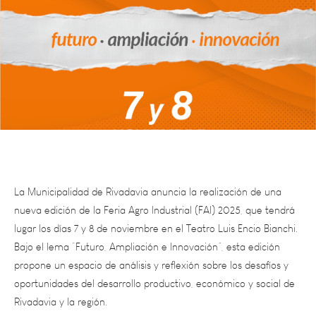
La Municipalidad de Rivadavia anuncia la realización de una
nueva edición de la Feria Agro Industrial (FAI) 2025, que tendrá
lugar los días 7 y 8 de noviembre en el Teatro Luis Encio Bianchi.
Bajo el lema “Futuro, Ampliación e Innovación”, esta edición
propone un espacio de análisis y reflexión sobre los desafíos y
oportunidades del desarrollo productivo, económico y social de
Rivadavia y la región.
El evento buscará fortalecer la ampliación de la matriz
productiva, promover la diversificación económica, incentivar la