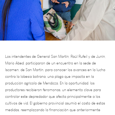
Los intendentes de General San Martín, Raúl Rufeil y de Junín,
Mario Abed, participaron de un encuentro en la sede de
Iscamen, de San Martín, para conocer los avances en la lucha
contra la lobesia botrana, una plaga que impacta en la
producción agrícola de Mendoza. En la oportunidad, los
productores recibieron feromonas, un elemento clave para
controlar este depredador que afecta principalmente a los
cultivos de vid. El gobierno provincial asumió el costo de estas
medidas, reemplazando la financiación que anteriormente
provenía del gobierno nacional. “Los productores se han visto
afectados por la lobesia, las catas y los problemas climáticos.