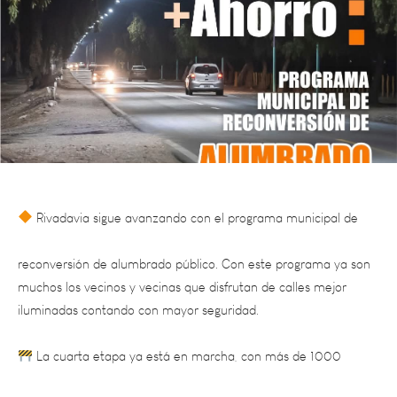
Rivadavia sigue avanzando con el programa municipal de
reconversión de alumbrado público. Con este programa ya son
muchos los vecinos y vecinas que disfrutan de calles mejor
iluminadas contando con mayor seguridad.
La cuarta etapa ya está en marcha, con más de 1000
luminarias LED en proceso de compra.