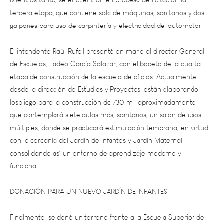
galpones para uso de carpintería y electricidad del automotor.
El intendente Raúl Rufeil presentó en mano al director General
de Escuelas, Tadeo García Salazar, con el boceto de la cuarta
etapa de construcción de la escuela de oficios. Actualmente
desde la dirección de Estudios y Proyectos, están elaborando
lospliego para la construcción de 730 m² aproximadamente,
que contemplará siete aulas más, sanitarios, un salón de usos
múltiples, donde se practicará estimulación temprana, en virtud
con la cercanía del Jardín de Infantes y Jardín Maternal;
consolidando así un entorno de aprendizaje moderno y
funcional.
DONACIÓN PARA UN NUEVO JARDÍN DE INFANTES
Finalmente, se donó un terreno frente a la Escuela Superior de
Oficios, colindante al Jardín de Infantes de la DGE cuyo objetivo