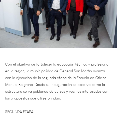
Con el objetivo de fortalecer la educación técnica y profesional
en la región, la municipalidad de General San Martín avanza
con la ejecución de la segunda etapa de la Escuela de Oficios
Manuel Belgrano. Desde su inauguración se observa como la
estructura se va poblando de cursos y vecinos interesados con
las propuestas que allí se brindan.
SEGUNDA ETAPA
La obra, que ya registra la mitad de su avance, contempla la