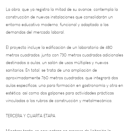
construcción de nuevas instalaciones que consolidarán un
entorno educativo moderno, funcional y adaptado a las
demandas del mercado laboral.
El proyecto incluye la edificación de un laboratorio de 480
metros cuadrados, junto con 730 metros cuadrados adicionales
destinados a aulas, un salón de usos múltiples y nuevos
sanitarios. En total, se trata de una ampliación de
aproximadamente 760 metros cuadrados, que integrará dos
aulas específicas, una para formación en gastronomía y otra en
estética, así como dos galpones para actividades prácticas
vinculadas a los rubros de construcción y metalmecánica.
TERCERA Y CUARTA ETAPA
Mientras tanto, se encuentran en proceso de licitación la
tercera etapa, que contiene sala de máquinas, sanitarios y dos