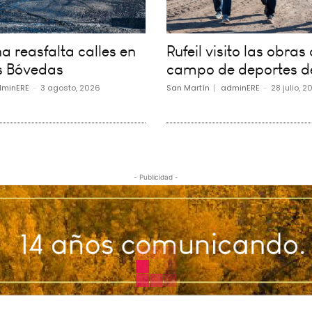
 reasfalta calles en
Rufeil visito las obras 
s Bóvedas
campo de deportes d
minERE
-
3 agosto, 2026
San Martín
adminERE
-
28 julio, 2
- Publicidad -