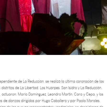
ependiente de La Reducción, se realizó la última coronación de las
 distritos de La Libertad, Los Huarpes, San Isidro y La Reducción.
o, actuaron: María Dominguez, Leandro Martín, Cara y Cepa, y los
es de danzas dirigidos por Hugo Caballero y por Paola Morales.
ción de las nuevas representantes vendímiales, se despidieron de
 emotivas palabras Martina Morello (La Libertad), Abril Sosa (Los