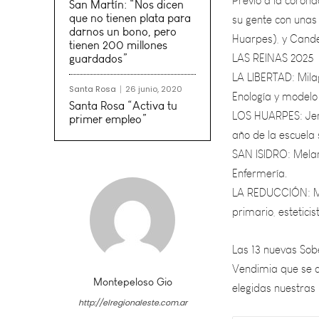
Huarpes), y Cande
San Martín: “Nos dicen
LAS REINAS 2025
que no tienen plata para
LA LIBERTAD: Milag
darnos un bono, pero
tienen 200 millones
Enología y modelo 
guardados”
LOS HUARPES: Jenn
año de la escuela
Santa Rosa
26 junio, 2020
SAN ISIDRO: Melan
Santa Rosa “Activa tu
primer empleo”
Enfermería.
LA REDUCCIÓN: Mar
primario, estetici
Las 13 nuevas Sob
Vendimia que se c
elegidas nuestras
Montepeloso Gio
http://elregionaleste.com.ar