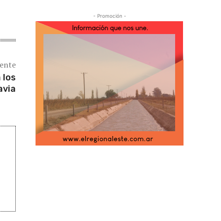
- Promoción -
iente
 los
avia