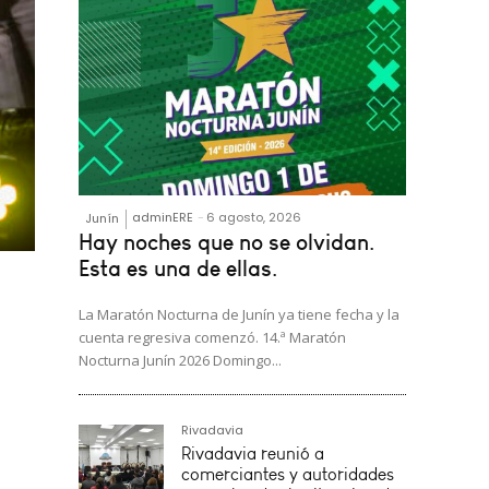
adminERE
-
6 agosto, 2026
Junín
Hay noches que no se olvidan.
Esta es una de ellas.
La Maratón Nocturna de Junín ya tiene fecha y la
cuenta regresiva comenzó. 14.ª Maratón
Nocturna Junín 2026 Domingo...
Rivadavia
Rivadavia reunió a
comerciantes y autoridades