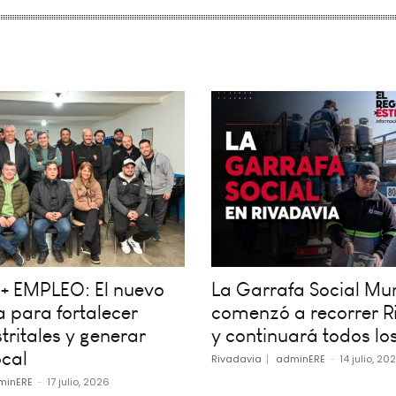
+ EMPLEO: El nuevo
La Garrafa Social Mun
 para fortalecer
comenzó a recorrer R
tritales y generar
y continuará todos los
cal
Rivadavia
adminERE
-
14 julio, 20
minERE
-
17 julio, 2026