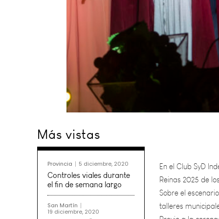
Más vistas
En el Club SyD Ind
Reinas 2025 de los
Sobre el escenari
Provincia
5 diciembre, 2020
talleres municipal
Controles viales durante
Previo a la corona
el fin de semana largo
su gente con unas
San Martín
19 diciembre, 2020