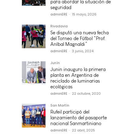
para abordar la situación de
seguridad
adminERE
-
15 mayo, 2026
Rivadavia
Se disputó una nueva fecha
del Torneo de Fútbol “Prof.
Aníbal Magnaldi”
adminERE
-
3 junio, 2024
Junín
Junin inauguro la primera
planta en Argentina de
reciclado de luminarias
ecológicas
adminERE
-
22 octubre, 2020
San Martín
Rufeil participó del
lanzamiento del pasaporte
nacional Sanmartiniano
adminERE
-
22 abril, 2025