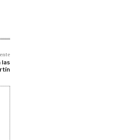
iente
 las
rtín