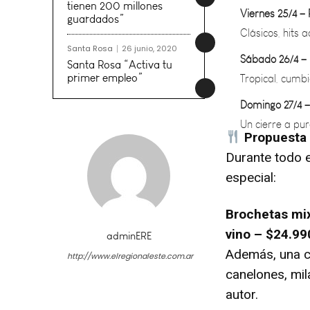
Clásicos, hits 
tienen 200 millones
Sábado 26/4 – 
guardados”
Tropical, cumbi
Santa Rosa
26 junio, 2020
Domingo 27/4 
Santa Rosa “Activa tu
Un cierre a pur
primer empleo”
Propuesta
Durante todo e
especial:
Brochetas mix
vino – $24.99
adminERE
Además, una c
http://www.elregionaleste.com.ar
canelones, mi
autor.