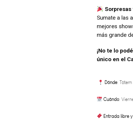
Sorpresas 
Sumate a las a
mejores shows
más grande d
¡No te lo pod
único en el C
Dónde
: Tótem
Cuándo
: Vier
Entrada libre y