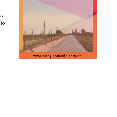
os
nto