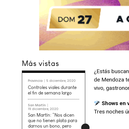
Más vistas
¿Estás buscand
de Mendoza te
Provincia
5 diciembre, 2020
Controles viales durante
vivo, gastrono
el fin de semana largo
Shows en vi
San Martín
19 diciembre, 2020
Tres noches ún
Viernes 25/4 – 
San Martín: “Nos dicen
que no tienen plata para
darnos un bono, pero