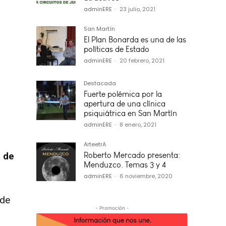
adminERE
-
23 julio, 2021
San Martín
El Plan Bonarda es una de las
políticas de Estado
adminERE
-
20 febrero, 2021
Destacada
Fuerte polémica por la
apertura de una clínica
psiquiátrica en San Martín
adminERE
-
8 enero, 2021
ArteetrA
a de
Roberto Mercado presenta:
Menduzco. Temas 3 y 4
adminERE
-
6 noviembre, 2020
 de
- Promoción -