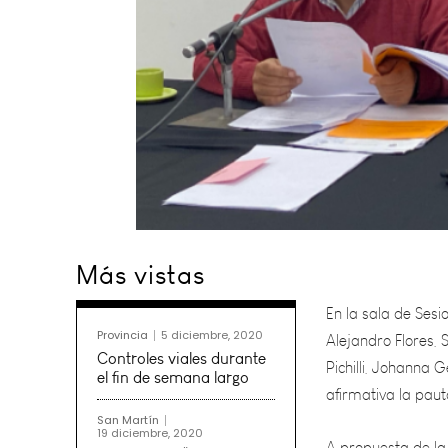
En la sala de Sesi
Más vistas
Alejandro Flores, 
Pichilli, Johanna 
afirmativa la paut
Provincia
5 diciembre, 2020
Controles viales durante
A propuesta de la 
el fin de semana largo
de forma nominal,
San Martín
19 diciembre, 2020