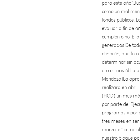
como un mal menor
fondos públicos. L
evaluar a fin de a
cumplen o no. El a
generadas.De toda
después, que fue e
determinar sin acu
un rol más útil a 
Mendoza)La aprob
realizara en abril
(HCD) un mes más 
por parte del Eje
programas y por á
tres meses en ser 
marzo,así como el
nuestro bloque po
y eficiente de los