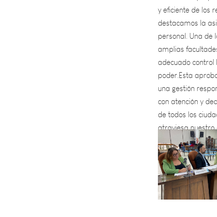
destacamos la asig
personal. Una de l
amplias facultade
adecuado control l
poder.Esta aproba
una gestión respo
con atención y de
de todos los ciud
atraviesa nuestro