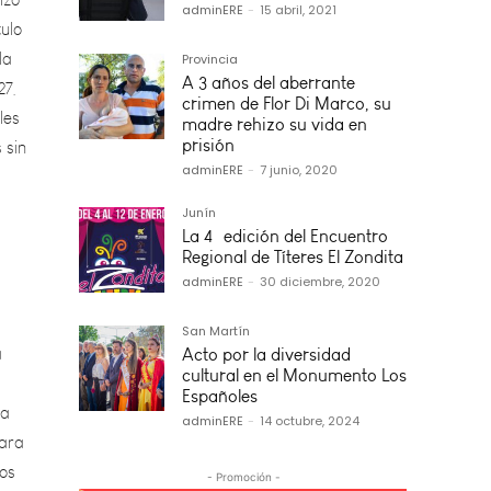
la
27,
adminERE
-
15 abril, 2021
les
Provincia
 sin
A 3 años del aberrante
crimen de Flor Di Marco, su
madre rehizo su vida en
prisión
adminERE
-
7 junio, 2020
Junín
La 4º edición del Encuentro
Regional de Títeres El Zondita
a
adminERE
-
30 diciembre, 2020
San Martín
 a
Acto por la diversidad
para
cultural en el Monumento Los
dos
Españoles
sto
adminERE
-
14 octubre, 2024
- Promoción -