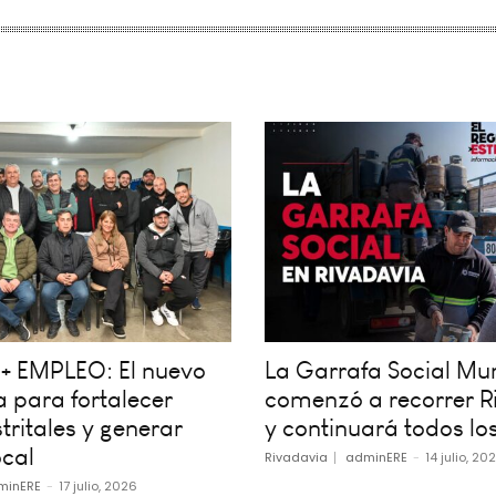
+ EMPLEO: El nuevo
La Garrafa Social Mun
 para fortalecer
comenzó a recorrer R
tritales y generar
y continuará todos los
cal
Rivadavia
adminERE
-
14 julio, 20
minERE
-
17 julio, 2026