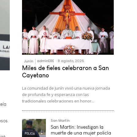
adminERE
-
8 agosto, 2026
Junín
Miles de fieles celebraron a San
Cayetano
tela
La comunidad de Junín vivió una nueva jornada
de profunda fe y esperanza con las
esos.
tradicionales celebraciones en honor...
izó
San Martín
ulo
San Martín: Investigan la
muerte de una mujer policía