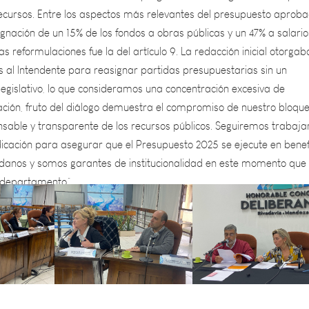
nación de un 15% de los fondos a obras públicas y un 47% a salario
as reformulaciones fue la del artículo 9. La redacción inicial otorgab
s al Intendente para reasignar partidas presupuestarias sin un
egislativo, lo que consideramos una concentración excesiva de
ción, fruto del diálogo demuestra el compromiso de nuestro bloqu
nsable y transparente de los recursos públicos. Seguiremos trabaj
dicación para asegurar que el Presupuesto 2025 se ejecute en benef
adanos y somos garantes de institucionalidad en este momento que
 departamento”.