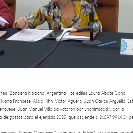
ones “Bandera Nacional Argentina”, los ediles Laura Abate Cano,
Silvana Francese, Alicia Kihn, Víctor Agûero, Juan Carlos Argûello, Es
Genovese, Juan Manuel Villalba votaron por unanimidad y por la
a de gastos para el ejercicio 2025, que asciende a 21.597.991.904 p
concejal Johana Genovese (Unión por la Patria), la votación se real
 permitiendo que cada edil expresara su postura en general y capít