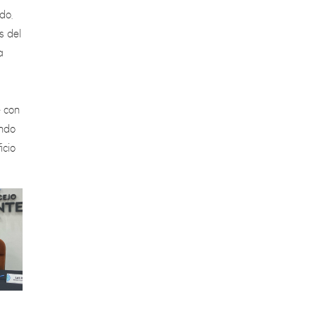
s del
a
e con
ando
icio