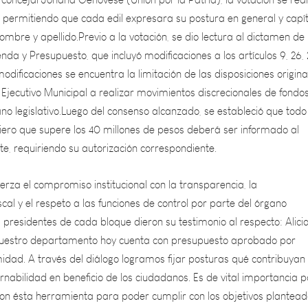
nombre y apellido.Previo a la votación, se dio lectura al dictamen de 
da y Presupuesto, que incluyó modificaciones a los artículos 9, 26, 
modificaciones se encuentra la limitación de las disposiciones origina
 Ejecutivo Municipal a realizar movimientos discrecionales de fondos
no legislativo.Luego del consenso alcanzado, se estableció que todo
iero que supere los 40 millones de pesos deberá ser informado al
e, requiriendo su autorización correspondiente.
uerza el compromiso institucional con la transparencia, la
scal y el respeto a las funciones de control por parte del órgano
Los presidentes de cada bloque dieron su testimonio al respecto: Alici
uestro departamento hoy cuenta con presupuesto aprobado por
idad. A través del diálogo logramos fijar posturas qué contribuyan
nabilidad en beneficio de los ciudadanos. Es de vital importancia 
 con ésta herramienta para poder cumplir con los objetivos plantea
an Manuel Villalba (Unión por la Patria)“Aprobamos este presupue