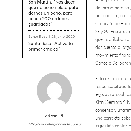
por capítulo, con 
San Martín: “Nos dicen
Comisión de Hacien
que no tienen plata para
28 y 29. Entre las 
darnos un bono, pero
que habilitaban al
tienen 200 millones
guardados”
dar cuenta al órga
movimiento financ
Santa Rosa
26 junio, 2020
Concejo Deliberant
Santa Rosa “Activa tu
primer empleo”
Esta instancia ref
responsabilidad fi
legislativo local.
Kihn (Sembrar)“N
consenso y unanim
una correcta gober
la gestión contar
para este año”.Ju
adminERE
http://www.elregionaleste.com.ar