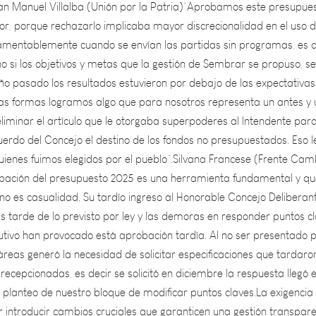
, porque rechazarlo implicaba mayor discrecionalidad en el uso d
amentablemente cuando se envían las partidas sin programas, es dif
ño si los objetivos y metas que la gestión de Sembrar se propuso, se
ño pasado los resultados estuvieron por debajo de las expectativas
s formas logramos algo que para nosotros representa un antes y 
liminar el artículo que le otorgaba superpoderes al Intendente par
erdo del Concejo el destino de los fondos no presupuestados. Eso l
quienes fuimos elegidos por el pueblo”.Silvana Francese (Frente Cam
ación del presupuesto 2025 es una herramienta fundamental y qu
, no es casualidad. Su tardío ingreso al Honorable Concejo Deliberan
tarde de lo previsto por ley y las demoras en responder puntos c
cutivo han provocado está aprobación tardía. Al no ser presentado 
reas generó la necesidad de solicitar especificaciones que tardaro
recepcionadas, es decir se solicitó en diciembre la respuesta llegó 
 planteo de nuestro bloque de modificar puntos claves.La exigencia
r introducir cambios cruciales que garanticen una gestión transpar
 recursos. Entre los aspectos más relevantes del presupuesto aproba