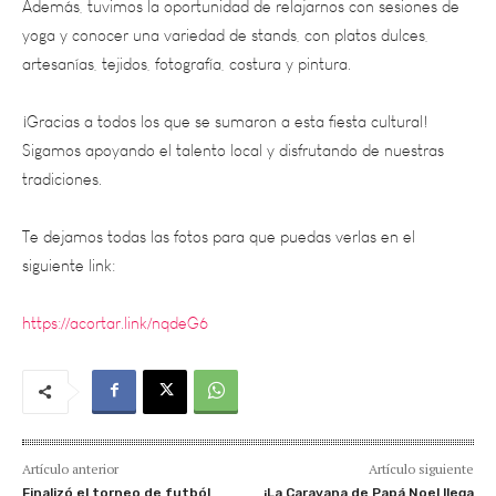
artesanías, tejidos, fotografía, costura y pintura.
¡Gracias a todos los que se sumaron a esta fiesta cultural!
Sigamos apoyando el talento local y disfrutando de nuestras
tradiciones.
Te dejamos todas las fotos para que puedas verlas en el
siguiente link:
https://acortar.link/nqdeG6
Artículo anterior
Artículo siguiente
Finalizó el torneo de futból
¡La Caravana de Papá Noel llega