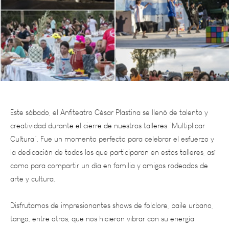
Este sábado, el Anfiteatro César Plastina se llenó de talento y
creatividad durante el cierre de nuestros talleres “Multiplicar
Cultura”. Fue un momento perfecto para celebrar el esfuerzo y
la dedicación de todos los que participaron en estos talleres, así
como para compartir un día en familia y amigos rodeados de
arte y cultura.
Disfrutamos de impresionantes shows de folclore, baile urbano,
tango, entre otros, que nos hicieron vibrar con su energía.
Además, tuvimos la oportunidad de relajarnos con sesiones de
yoga y conocer una variedad de stands, con platos dulces,