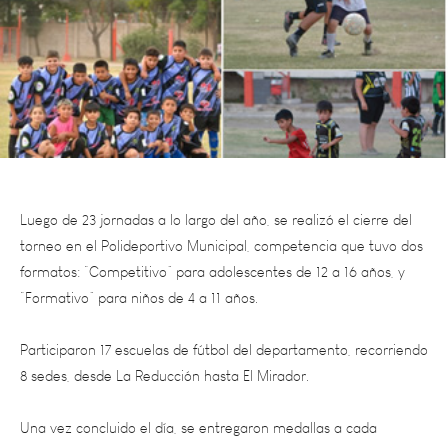
Luego de 23 jornadas a lo largo del año, se realizó el cierre del
torneo en el Polideportivo Municipal, competencia que tuvo dos
formatos: “Competitivo” para adolescentes de 12 a 16 años, y
“Formativo” para niños de 4 a 11 años.
Participaron 17 escuelas de fútbol del departamento, recorriendo
8 sedes, desde La Reducción hasta El Mirador.
Una vez concluido el día, se entregaron medallas a cada
participante y trofeos para las instituciones, quienes, además,
recibieron materiales deportivos donados por el municipio