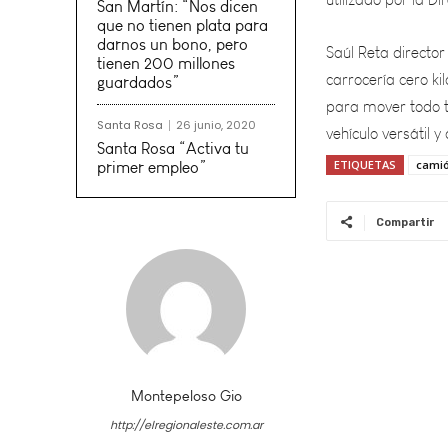
Saúl
Reta director
San Martín: “Nos dicen
carrocería cero ki
que no tienen plata para
para mover todo ti
darnos un bono, pero
vehículo versátil y 
tienen 200 millones
guardados”
Santa Rosa
26 junio, 2020
Santa Rosa “Activa tu
ETIQUETAS
cami
primer empleo”
Compartir
Montepeloso Gio
http://elregionaleste.com.ar