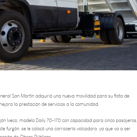
ral San Martín adquirió una nueva movilidad para su flota de
ejora la prestación de servicios a la comunidad.
rgón Iveco, modelo Daily 70-170 con capacidad para cinco pasajeros
ste furgón, se le colocó una carrocería volcadora, ya que va a ser
irección de Obras Públicas.