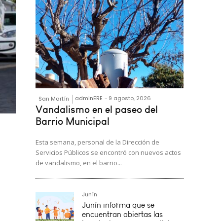
adminERE
-
9 agosto, 2026
San Martín
Vandalismo en el paseo del
Barrio Municipal
Esta semana, personal de la Dirección de
Servicios Públicos se encontró con nuevos actos
,
de vandalismo, en el barrio...
Junín
Junín informa que se
encuentran abiertas las