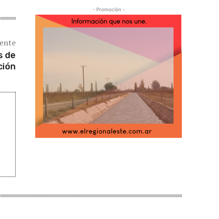
- Promoción -
iente
s de
ción