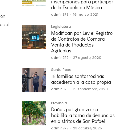
con
inscripciones para participar
ecial
de la Escuela de Música
adminERE
-
16 marzo, 2021
Legislatura
Modifican por Ley el Registro
de Contratos de Compra
Venta de Productos
Agrícolas
adminERE
-
27 agosto, 2020
Santa Rosa
16 familias santarrosinas
accedieron a la casa propia
adminERE
-
15 septiembre, 2020
Provincia
Daños por granizo: se
habilita la toma de denuncias
en distritos de San Rafael
adminERE
-
23 octubre, 2025