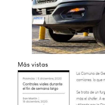
La Comuna de Gene
Más vistas
camiones, lo que m
Se trata de un fu
Provincia
5 diciembre, 2020
más el chofer. A e
Controles viales durante
utilizado por la D
el fin de semana largo
San Martín
19 diciembre, 2020