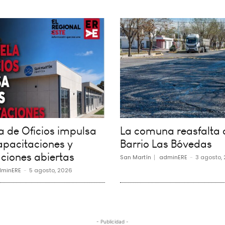
a de Oficios impulsa
La comuna reasfalta c
apacitaciones y
Barrio Las Bóvedas
ciones abiertas
San Martín
adminERE
-
3 agosto,
minERE
-
5 agosto, 2026
- Publicidad -