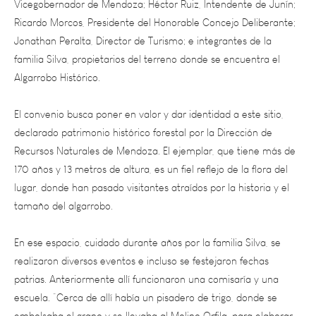
Jonathan Peralta, Director de Turismo; e integrantes de la
familia Silva, propietarios del terreno donde se encuentra el
Algarrobo Histórico.
El convenio busca poner en valor y dar identidad a este sitio,
declarado patrimonio histórico forestal por la Dirección de
Recursos Naturales de Mendoza. El ejemplar, que tiene más de
170 años y 13 metros de altura, es un fiel reflejo de la flora del
lugar, donde han pasado visitantes atraídos por la historia y el
tamaño del algarrobo.
En ese espacio, cuidado durante años por la familia Silva, se
realizaron diversos eventos e incluso se festejaron fechas
patrias. Anteriormente allí funcionaron una comisaría y una
escuela. “Cerca de allí había un pisadero de trigo, donde se
embolsaba el grano y se llevaba al Molino Orfila, para elaborar
harina. Además, frente al Algarrobo había un matadero y muy