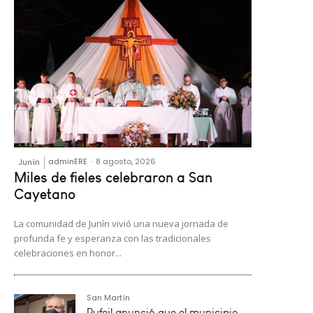
adminERE
-
8 agosto, 2026
Junín
Miles de fieles celebraron a San
Cayetano
La comunidad de Junín vivió una nueva jornada de
profunda fe y esperanza con las tradicionales
celebraciones en honor...
San Martín
Rufeil anunció que el municipio