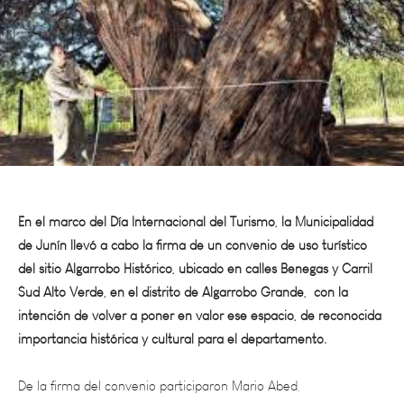
En el marco del Día Internacional del Turismo, la Municipalidad
de Junín llevó a cabo la firma de un convenio de uso turístico
del sitio Algarrobo Histórico, ubicado en calles Benegas y Carril
Sud Alto Verde, en el distrito de Algarrobo Grande, con la
intención de volver a poner en valor ese espacio, de reconocida
importancia histórica y cultural para el departamento.
De la firma del convenio participaron Mario Abed,
Vicegobernador de Mendoza; Héctor Ruiz, Intendente de Junín;
Ricardo Morcos, Presidente del Honorable Concejo Deliberante;