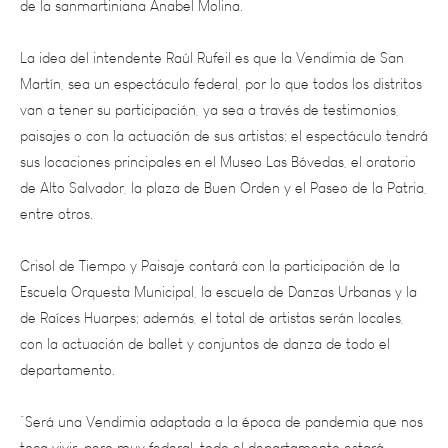
La idea del intendente Raúl Rufeil es que la Vendimia de San
Martín, sea un espectáculo federal, por lo que todos los distritos
van a tener su participación, ya sea a través de testimonios,
paisajes o con la actuación de sus artistas; el espectáculo tendrá
sus locaciones principales en el Museo Las Bóvedas, el oratorio
de Alto Salvador, la plaza de Buen Orden y el Paseo de la Patria,
entre otros.
Crisol de Tiempo y Paisaje contará con la participación de la
Escuela Orquesta Municipal, la escuela de Danzas Urbanas y la
de Raíces Huarpes; además, el total de artistas serán locales,
con la actuación de ballet y conjuntos de danza de todo el
departamento.
“Será una Vendimia adaptada a la época de pandemia que nos
toca vivir, pero muy federal, todo el departamento estará
representado”, subrayan desde el Municipio.