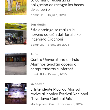
La comuna recuerda la
obligación de recoger las heces
de su perro
adminERE
-
16 julio, 2020
San Martín
Este domingo se realiza la
novena edición del Rural Bike
Ingeniero Giagnoni
adminERE
-
3 octubre, 2025
Junín
Centro Universitario del Este:
Alumnos tendrán acceso a
computadoras e internet
adminERE
-
10 junio, 2020
Rivadavia
El Intendente Ricardo Mansur
revive al icónico Festival Nacional
“Rivadavia Canta alPaís”
Montepeloso Gio
-
7 noviembre, 2024