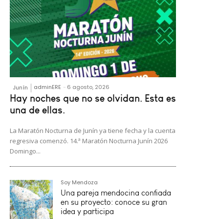
adminERE
-
6 agosto, 2026
Junín
Hay noches que no se olvidan. Esta es
una de ellas.
La Maratón Nocturna de Junín ya tiene fecha y la cuenta
regresiva comenzó. 14.ª Maratón Nocturna Junín 2026
Domingo...
Soy Mendoza
Una pareja mendocina confiada
en su proyecto: conoce su gran
idea y participa