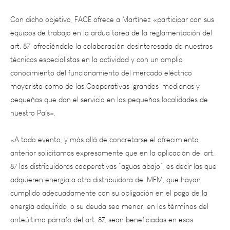
Con dicho objetivo, FACE ofrece a Martínez «participar con sus
equipos de trabajo en la ardua tarea de la reglamentación del
art. 87, ofreciéndole la colaboración desinteresada de nuestros
técnicos especialistas en la actividad y con un amplio
conocimiento del funcionamiento del mercado eléctrico
mayorista como de las Cooperativas, grandes, medianas y
pequeñas que dan el servicio en las pequeñas localidades de
nuestro País».
«A todo evento, y más allá de concretarse el ofrecimiento
anterior solicitamos expresamente que en la aplicación del art.
87 las distribuidoras cooperativas “aguas abajo”, es decir las que
adquieren energía a otra distribuidora del MEM, que hayan
cumplido adecuadamente con su obligación en el pago de la
energía adquirida, o su deuda sea menor, en los términos del
anteúltimo párrafo del art. 87, sean beneficiadas en esos
términos, es decir con el crédito de 5 facturas, para los fines que
expresa esa cláusula», puntualizaron en FACE.