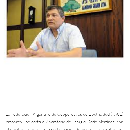
La Federación Argentina de Cooperativas de Electricidad (FACE)
presentó una carta al Secretario de Energía, Darío Martínez, con
el objetivo de solicitar la participación del sector cooperativo en
la reglamentación del artículo 87 de la Ley 27591 de Presupuesto