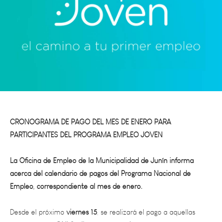
CRONOGRAMA DE PAGO DEL MES DE ENERO PARA
PARTICIPANTES DEL PROGRAMA EMPLEO JOVEN
La Oficina de Empleo de la Municipalidad de Junín informa
acerca del calendario de pagos del Programa Nacional de
Empleo, correspondiente al mes de enero.
Desde el próximo
viernes 15
, se realizará el pago a aquellas
personas cuyo
DNI finalice en 0 y 1
; el
lunes 18
se dará
continuidad al cronograma con aquellos finalizados en
2 y 3
; el