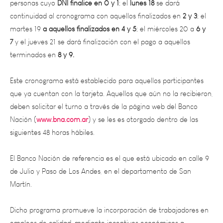
martes 19
a aquellos finalizados en 4 y 5
; el miércoles 20 a
6 y
7
y el jueves 21
se dará finalización con el pago a aquellos
terminados en
8 y 9.
Este cronograma está establecido para aquellos participantes
que ya cuentan con la tarjeta. Aquellos que aún no la recibieron,
deben solicitar el turno a través de la página web del Banco
Nación (
www.bna.com.ar
) y se les es otorgado dentro de las
siguientes 48 horas hábiles.
El Banco Nación de referencia es el que está ubicado en calle 9
de Julio y Paso de Los Andes, en el departamento de San
Martín.
Dicho programa promueve la incorporación de trabajadores en
empleos de calidad, mediante incentivos económicos a
empresas, mejorando la inserción social, la productividad laboral