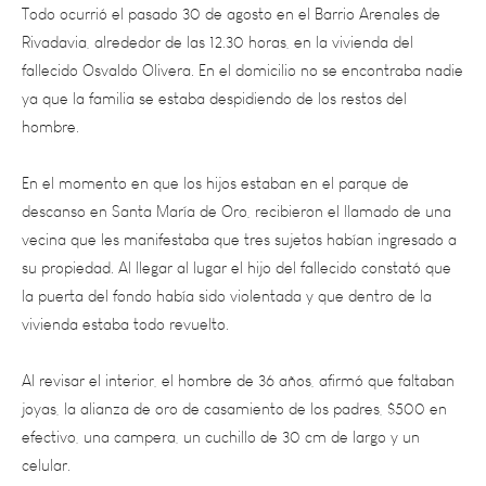
Rivadavia, alrededor de las 12.30 horas, en la vivienda del
fallecido Osvaldo Olivera. En el domicilio no se encontraba nadie
ya que la familia se estaba despidiendo de los restos del
hombre.
En el momento en que los hijos estaban en el parque de
descanso en Santa María de Oro, recibieron el llamado de una
vecina que les manifestaba que tres sujetos habían ingresado a
su propiedad. Al llegar al lugar el hijo del fallecido constató que
la puerta del fondo había sido violentada y que dentro de la
vivienda estaba todo revuelto.
Al revisar el interior, el hombre de 36 años, afirmó que faltaban
joyas, la alianza de oro de casamiento de los padres, $500 en
efectivo, una campera, un cuchillo de 30 cm de largo y un
celular.
Una mujer fue testigo del hecho por lo que dio aviso