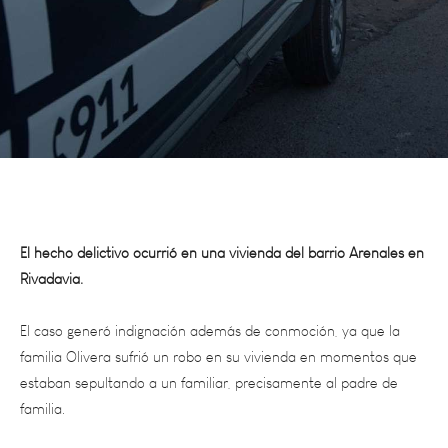
El hecho delictivo ocurrió en una vivienda del barrio Arenales en
Rivadavia.
El caso generó indignación además de conmoción, ya que la
familia Olivera sufrió un robo en su vivienda en momentos que
estaban sepultando a un familiar, precisamente al padre de
familia.
Todo ocurrió el pasado 30 de agosto en el Barrio Arenales de