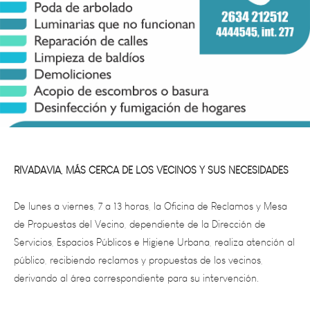
RIVADAVIA, MÁS CERCA DE LOS VECINOS Y SUS NECESIDADES
De lunes a viernes, 7 a 13 horas, la Oficina de Reclamos y Mesa
de Propuestas del Vecino, dependiente de la Dirección de
Servicios, Espacios Públicos e Higiene Urbana, realiza atención al
público, recibiendo reclamos y propuestas de los vecinos,
derivando al área correspondiente para su intervención.
Quienes deseen comunicarse, pueden hacerlo llamando a los
teléfonos: