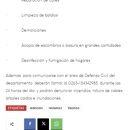
• Limpieza de baldíos
• Demoliciones
• Acopio de escombros o basura en grandes cantidades
• Desinfección y fumigación de hogares
Además, para comunicarse con el área de Defensa Civil del
departamento, deberán llamar al 0263-154342985, durante las
24 horas del día, y podrán denunciar incendios, rotura de cables,
árboles caídos e inundaciones.
ETIQUETAS
atención
reclamos
Vecinos