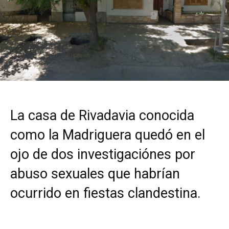
La casa de Rivadavia conocida
como la Madriguera quedó en el
ojo de dos investigaciónes por
abuso sexuales que habrían
ocurrido en fiestas clandestina.
Si uno la ve desde afuera entiende mejor su apodo.