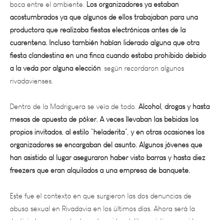
acostumbrados ya que algunos de ellos trabajaban para una
productora que realizaba fiestas electrónicas antes de la
cuarentena. Incluso también habían liderado alguna que otra
fiesta clandestina en una finca cuando estaba prohibido debido
a la veda por alguna elección
, según recordaron algunos
rivadavienses.
Dentro de la Madriguera se veía de todo.
Alcohol, drogas y hasta
mesas de apuesta de póker. A veces llevaban las bebidas los
propios invitados, al estilo “heladerita”, y en otras ocasiones los
organizadores se encargaban del asunto. Algunos jóvenes que
han asistido al lugar aseguraron haber visto barras y hasta diez
freezers que eran alquilados a una empresa de banquete.
Este fue el contexto en que surgieron las dos denuncias de
abuso sexual en Rivadavia en los últimos días. Ahora será la
Justicia la encargada de probar si los delitos existieron y si los
señalados fueron los autores.Por S Salas