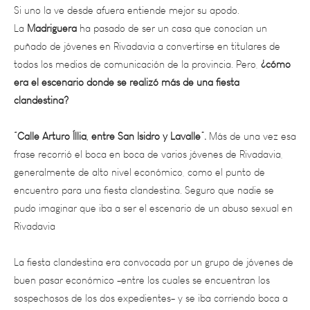
La
Madriguera
ha pasado de ser un casa que conocían un
puñado de jóvenes en Rivadavia a convertirse en titulares de
todos los medios de comunicación de la provincia. Pero,
¿cómo
era el escenario donde se realizó más de una fiesta
clandestina?
“Calle Arturo Íllia, entre San Isidro y Lavalle”.
Más de una vez esa
frase recorrió el boca en boca de varios jóvenes de Rivadavia,
generalmente de alto nivel económico, como el punto de
encuentro para una fiesta clandestina. Seguro que nadie se
pudo imaginar que iba a ser el escenario de un abuso sexual en
Rivadavia
La fiesta clandestina era convocada por un grupo de jóvenes de
buen pasar económico -entre los cuales se encuentran los
sospechosos de los dos expedientes- y se iba corriendo boca a
boca entre el ambiente.
Los organizadores ya estaban