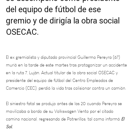
del equipo de fútbol de ese
gremio y de dirigía la obra social
OSECAC.
El ex gremialista y diputado provincial Guillermo Pereyra (67)
murió en la tarde de este martes tras protagonizar un accidente
en la ruta 7, Luján. Actual titular de la obra social OSECAC y
presidente del equipo de fútbol del Centro Empleados de
Comercio (CEC), perdió la vida tras colisionar contra un camión.
El siniestro fatal se produjo antes de las 20 cuando Pereyra se
movilizaba a bordo de su Volkswagen Vento por el citado
camino nacional, regresando de Potrerillos, tal como informó
El
Sol.
A la altura del kilómetro 1068, cerca de la penitenciaría