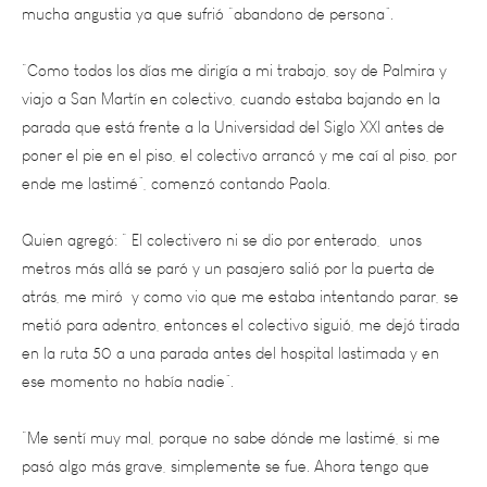
“Como todos los días me dirigía a mi trabajo, soy de Palmira y
viajo a San Martín en colectivo, cuando estaba bajando en la
parada que está frente a la Universidad del Siglo XXI antes de
poner el pie en el piso, el colectivo arrancó y me caí al piso, por
ende me lastimé”, comenzó contando Paola.
Quien agregó: “ El colectivero ni se dio por enterado, unos
metros más allá se paró y un pasajero salió por la puerta de
atrás, me miró y como vio que me estaba intentando parar, se
metió para adentro, entonces el colectivo siguió, me dejó tirada
en la ruta 50 a una parada antes del hospital lastimada y en
ese momento no había nadie”.
“Me sentí muy mal, porque no sabe dónde me lastimé, si me
pasó algo más grave, simplemente se fue. Ahora tengo que
hacerme radiografías de tórax, hombro, pelvis y tobillo, y
ecografías de tríceps, hombro, glúteo y muslo izquierdo, porque