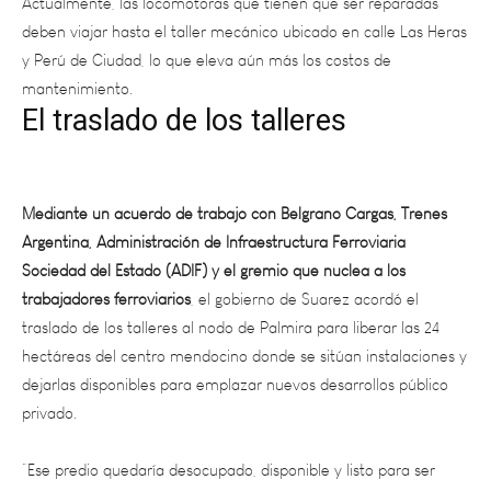
y Perú de Ciudad, lo que eleva aún más los costos de
mantenimiento.
El traslado de los talleres
Mediante un acuerdo de trabajo con Belgrano Cargas, Trenes
Argentina, Administración de Infraestructura Ferroviaria
Sociedad del Estado (ADIF) y el gremio que nuclea a los
trabajadores ferroviarios
, el gobierno de Suarez acordó el
traslado de los talleres al nodo de Palmira para liberar las 24
hectáreas del centro mendocino donde se sitúan instalaciones y
dejarlas disponibles para emplazar nuevos desarrollos público
privado.
“Ese predio quedaría desocupado, disponible y listo para ser
subastado. El 50% de ese remate debe destinarse a la
construcción de los talleres en Palmira. De esta manera