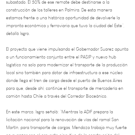
estamos frente a una histórica oportunidad de devolverle la
impronta económica y ferroviaria que tuvo la ciudad del Este”,
detalló Isgro.
El proyecto que viene impulsando el Gobernador Suarez apunta
a un funcionamiento conjunto entre el PASIP y nuevo hub
logístico no solo para modernizar el transporte de la producción
local sino también para dotar de infraestructura a ese núcleo
donde llega el tren de carga desde el puerto de Buenos Aires
para que, desde ahí, continúe el transporte de mercadería en
camión hasta Chile a través del Corredor Bioceánico.
En este marco, Isgro señaló: “Mientras la ADIF prepara la
licitación nacional para la renovación de vías del ramal San
Martín, para transporte de cargas, Mendoza trabaja muy fuerte
en avanzar con el proyecto ejecutivo de la construcción del
taller y poner fecha y temporalidad definitiva para comenzar