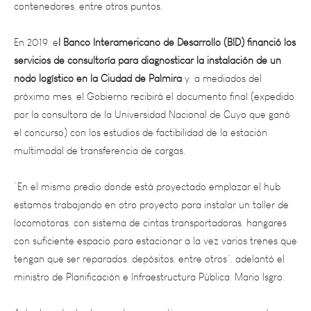
En 2019, e
l Banco Interamericano de Desarrollo (BID) financió los
servicios de consultoría para diagnosticar la instalación de un
nodo logístico en la Ciudad de Palmira
y, a mediados del
próximo mes, el Gobierno recibirá el documento final (expedido
por la consultora de la Universidad Nacional de Cuyo que ganó
el concurso) con los estudios de factibilidad de la estación
multimodal de transferencia de cargas.
“En el mismo predio donde está proyectado emplazar el hub
estamos trabajando en otro proyecto para instalar un taller de
locomotoras, con sistema de cintas transportadoras, hangares
con suficiente espacio para estacionar a la vez varios trenes que
tengan que ser reparados, depósitos, entre otros”, adelantó el
ministro de Planificación e Infraestructura Pública, Mario Isgro.
Actualmente, las locomotoras que tienen que ser reparadas
deben viajar hasta el taller mecánico ubicado en calle Las Heras