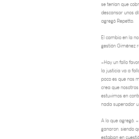
descansar unos día
agregó Repetto.
El cambio en la n
gestión Giménez r
«Hay un fallo fav
la justicia va a f
poco es que nos 
crea que nosotros
estuvimos en cont
nada superador u 
A lo que agregó, «
ganaron, siendo q
estaban en cuesti
respecto a los ít