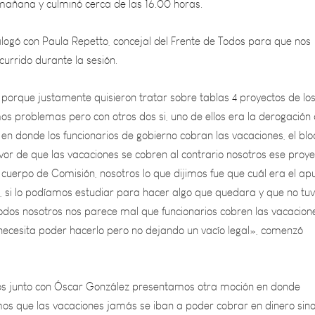
logó con Paula Repetto, concejal del Frente de Todos para que nos
currido durante la sesión.
orque justamente quisieron tratar sobre tablas 4 proyectos de lo
os problemas pero con otros dos si, uno de ellos era la derogación 
en donde los funcionarios de gobierno cobran las vacaciones, el bl
vor de que las vacaciones se cobren al contrario nosotros ese proye
 cuerpo de Comisión, nosotros lo que dijimos fue que cuál era el ap
, si lo podíamos estudiar para hacer algo que quedara y que no tuv
todos nosotros nos parece mal que funcionarios cobren las vacacion
necesita poder hacerlo pero no dejando un vacío legal», comenzó
os junto con Óscar González presentamos otra moción en donde
os que las vacaciones jamás se iban a poder cobrar en dinero sin
rar en días porque un trabajador cualquiera necesita un tiempo pa