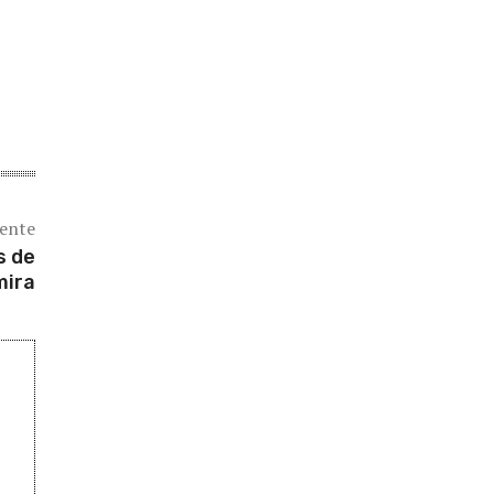
iente
s de
mira