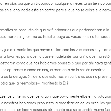
s en el año, nadie está en contra pero sí que no se cobre el dinero
ormativa es producto de que ex funcionarios que pertenecieron a la
eclamaron al gobierno de Rufeil el pago de vacaciones no tomadas.
or y judicialmente los que hayan reclamado las vacaciones seguram
allar a favor es para que no pase en adelante, por ahí lo que molestó
mostraran como que nos habíamos opuesto o que por ahí haya gen
 nos opusimos cuando en ningún momento de la sesión nosotros
ra de la derogación, de lo que estamos en contra es que no presen
otra que la reemplace», manifestó la Edil.
Ese fue un tema que fue largo y que obviamente ellos en la votación
ue nosotros habíamos propuesto la modificación de los artículos qu
ón eso por un lado y después otro punto que se extendió mucho fue
em de los empleados municipales fue largo el debate nosotros cree