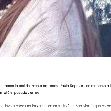
o medio la edil del Frente de Todos, Paula Repetto, con respecto a 
rrolló el pasado viernes.
 se llevó a cabo una larga sesión en el HCD de San Martín que com
 mañana y culminó cerca de las 16.00 horas.