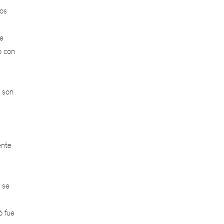
ue
o con
 son
ente
 se
ó fue