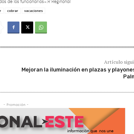
r
cobrar
vacaciones
Artículo sigu
Mejoran la iluminación en plazas y playone
Pal
- Promoción -