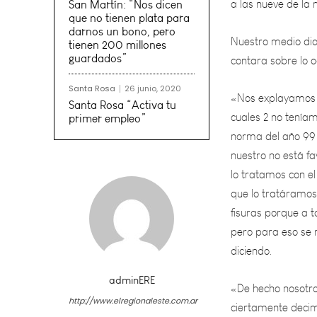
Nuestro medio dia
San Martín: “Nos dicen
contara sobre lo o
que no tienen plata para
darnos un bono, pero
tienen 200 millones
«Nos explayamos p
guardados”
cuales 2 no teníam
norma del año 99 
Santa Rosa
26 junio, 2020
nuestro no está fa
Santa Rosa “Activa tu
primer empleo”
lo tratamos con el
que lo tratáramos
fisuras porque a 
pero para eso se 
diciendo.
«De hecho nosotr
ciertamente decim
se tenían que cob
adminERE
http://www.elregionaleste.com.ar