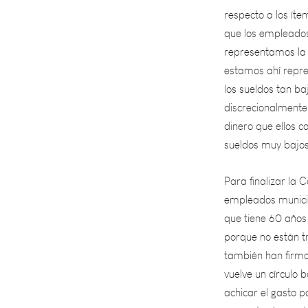
que los empleados
representamos la 
estamos ahí repr
los sueldos tan ba
discrecionalment
dinero que ellos 
sueldos muy bajos
Para finalizar la C
empleados municip
que tiene 60 años
porque no están t
también han firma
vuelve un círculo
achicar el gasto p
aumentar los sueld