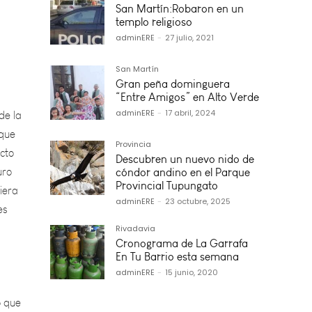
San Martín:Robaron en un
templo religioso
adminERE
-
27 julio, 2021
s
de la
San Martín
oque
Gran peña dominguera
“Entre Amigos” en Alto Verde
cto
adminERE
-
17 abril, 2024
uro
iera
Provincia
es
Descubren un nuevo nido de
cóndor andino en el Parque
Provincial Tupungato
adminERE
-
23 octubre, 2025
Rivadavia
Cronograma de La Garrafa
o que
En Tu Barrio esta semana
ra
adminERE
-
15 junio, 2020