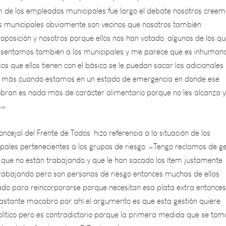
 municipales obviamente son vecinos que nosotros también
oposición y nosotros porque ellos nos han votado, algunos de los q
esentamos también a los municipales y me parece que es inhuman
jos que ellos tienen con el básico se le puedan sacar los adicionales
e más cuando estamos en un estado de emergencia en donde ese
cobran es nada más de carácter alimentario porque no les alcanza y
».
oncejal del Frente de Todos, hizo referencia a la situación de los
ales pertenecientes a los grupos de riesgo, «Tengo reclamos de g
 que no están trabajando y que le han sacado los ítem justamente
rabajando pero son personas de riesgo entonces muchas de ellas
do para reincorporarse porque necesitan esa plata extra entonces
 bastante macabro por ahí el argumento es que esta gestión quiere
olítico pero es contradictorio porque la primera medida que se tom
os de los funcionarios».R Reginonal