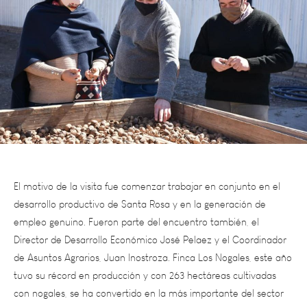
El motivo de la visita fue comenzar trabajar en conjunto en el
desarrollo productivo de Santa Rosa y en la generación de
empleo genuino. Fueron parte del encuentro también, el
Director de Desarrollo Económico José Pelaez y el Coordinador
de Asuntos Agrarios, Juan Inostroza. Finca Los Nogales, este año
tuvo su récord en producción y con 263 hectáreas cultivadas
con nogales, se ha convertido en la más importante del sector
en la Provincia de Mendoza.