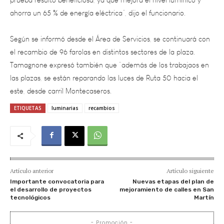
Según se informó desde el Área de Servicios, se continuará con
el recambio de 96 farolas en distintos sectores de la plaza.
Tamagnone expresó también que “además de los trabajaos en
las plazas, se están reparando las luces de Ruta 50 hacia el
este, desde carril Montecaseros.
ETIQUETAS
luminarias
recambios
Artículo anterior
Artículo siguiente
Importante convocatoria para
Nuevas etapas del plan de
el desarrollo de proyectos
mejoramiento de calles en San
tecnológicos
Martín
- Promoción -