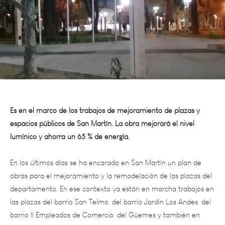
Es en el marco de los trabajos de mejoramiento de plazas y
espacios públicos de San Martín. La obra mejorará el nivel
lumínico y ahorra un 65 % de energía.
En los últimos días se ha encarado en San Martín un plan de
obras para el mejoramiento y la remodelación de las plazas del
departamento. En ese contexto ya están en marcha trabajos en
las plazas del barrio San Telmo, del barrio Jardín Los Andes, del
barrio II Empleados de Comercio, del Güemes y también en
plaza San Martín, que es donde se están cambiando todo el
sistema lumínico. Además, se están haciendo perforaciones