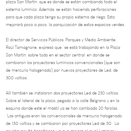
para que cada plaza tenga su propio sistema de riego. Esto
mejorará poco a poco, la parquización de estos espacios verdes.
El director de Servicios Públicos, Parques y Medio Ambiente,
Raúl Tamagnone, expresó que “se está trabajando en la Plaza
San Martín, sobre todo en el sector central, en donde se
cambiaron los proyectores lumínicos convencionales (que son
de mercurio halogenado) por nuevos proyectores de Led, de
300 voltios”.
Allí también se instalaron dos proyectores Led de 230 voltios.
Sobre el lateral de la plaza, pegado a la calle Belgrano y en la
esquina donde esté el mástil ya se han cambiado 20 farolas.
“Las antiguas eran las convencionales de mercurio halogenado
de 150 voltios y se cambiaron por proyectores Led de 50. La
prueba resultó beneficiosa, ya que mejora el nivel lumínico y
ahorra un 65 % de energía eléctrica”, dijo el funcionario.