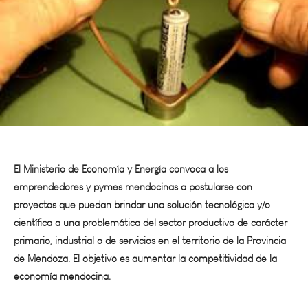
El Ministerio de Economía y Energía convoca a los
emprendedores y pymes mendocinas a postularse con
proyectos que puedan brindar una solución tecnológica y/o
científica a una problemática del sector productivo de carácter
primario, industrial o de servicios en el territorio de la Provincia
de Mendoza. El objetivo es aumentar la competitividad de la
economía mendocina.
La convocatoria estará abierta 30 días hábiles, a partir de hoy,
fecha en la que se publicó en el
Boletín Oficial
la resolución que