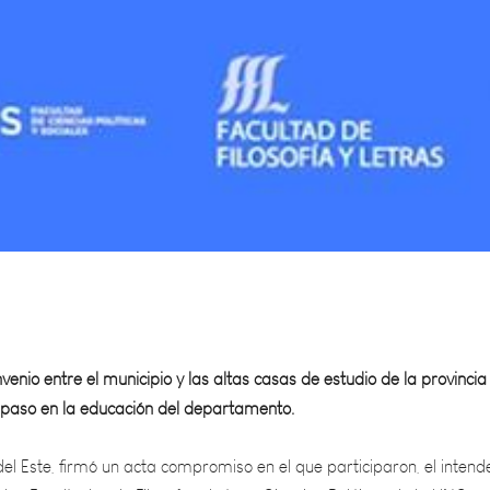
venio entre el municipio y las altas casas de estudio de la provincia
 paso en la educación del departamento.
l Este, firmó un acta compromiso en el que participaron, el intend
las Facultades de Filosofía y Letras, Ciencias Políticas de la UNCuyo
ción Superior, Tomás Godoy Cruz, con la finalidad de desarrollar un