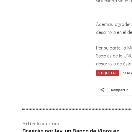
Además, agradeció
desarrollo en el 
Por su parte, la M
Sociales de la UN
desarrollo de éste
ETIQUETAS
casa 
Compartir
Artículo anterior
Crearán por ley, un Banco de Vinos en