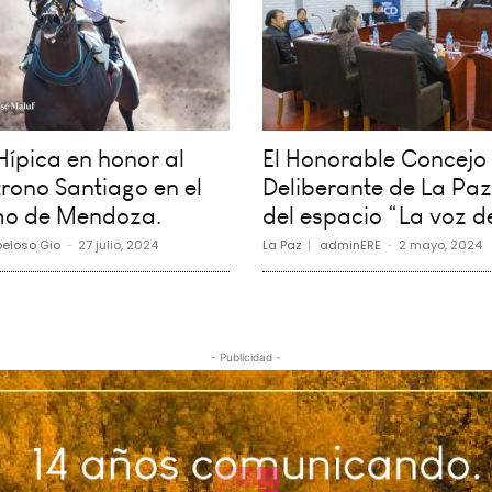
ípica en honor al
El Honorable Concejo
rono Santiago en el
Deliberante de La Paz
o de Mendoza.
del espacio “La voz d
eloso Gio
-
27 julio, 2024
La Paz
adminERE
-
2 mayo, 2024
- Publicidad -