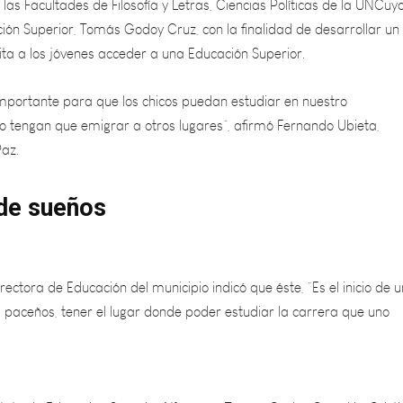
ta a los jóvenes acceder a una Educación Superior.
importante para que los chicos puedan estudiar en nuestro
 tengan que emigrar a otros lugares”, afirmó Fernando Ubieta,
Paz.
 de sueños
rectora de Educación del municipio indicó que éste, “Es el inicio de u
 paceños, tener el lugar donde poder estudiar la carrera que uno
stituto de Educación Superior N° 9-002 Tomas Godoy Cruz, Lic. Crist
n el marco de este acuerdo que, “La educación genera un motor de i