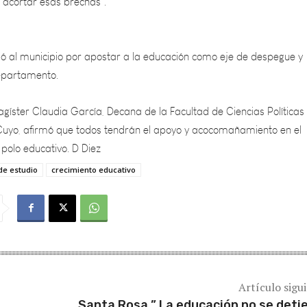
 al municipio por apostar a la educación como eje de despegue y
departamento.
agíster Claudia García, Decana de la Facultad de Ciencias Políticas
Cuyo, afirmó que todos tendrán el apoyo y acocomañamiento en el
 polo educativo. D Diez
de estudio
crecimiento educativo
Artículo sigu
Santa Rosa ” La educación no se deti