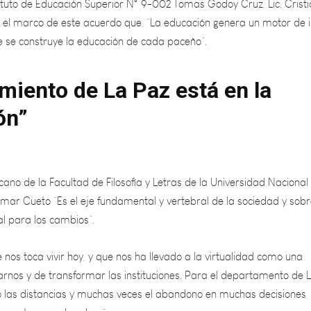
 se construye la educación de cada paceño”.
imiento de La Paz está en la
ón”
ecano de la Facultad de Filosofía y Letras de la Universidad Nacional
Omar Cueto “Es el eje fundamental y vertebral de la sociedad y sob
pal para los cambios”.
e nos toca vivir hoy, y que nos ha llevado a la virtualidad como una
arnos y de transformar las instituciones. Para el departamento de 
o las distancias y muchas veces el abandono en muchas decisiones, 
a acortar esas brechas”.