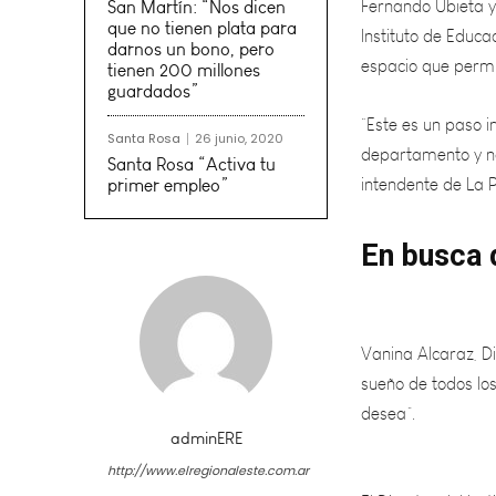
espacio que permi
San Martín: “Nos dicen
que no tienen plata para
“Este es un paso 
darnos un bono, pero
tienen 200 millones
departamento y no
guardados”
intendente de La 
Santa Rosa
26 junio, 2020
Santa Rosa “Activa tu
primer empleo”
En busca
Vanina Alcaraz, Di
sueño de todos los
desea”.
El Director del In
adminERE
Barzola, afirmó e
http://www.elregionaleste.com.ar