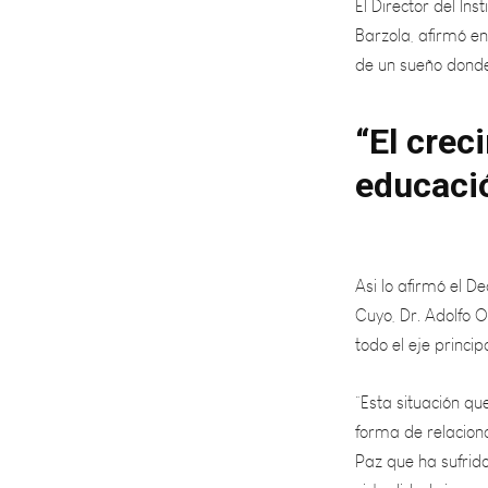
de un sueño donde
“El crec
educaci
Asi lo afirmó el D
Cuyo, Dr. Adolfo 
todo el eje princi
“Esta situación qu
forma de relacion
Paz que ha sufrid
virtualidad viene 