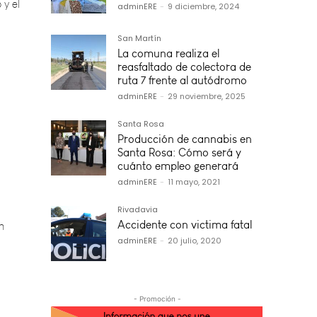
adminERE
-
9 diciembre, 2024
San Martín
La comuna realiza el
reasfaltado de colectora de
ruta 7 frente al autódromo
adminERE
-
29 noviembre, 2025
Santa Rosa
Producción de cannabis en
Santa Rosa: Cómo será y
cuánto empleo generará
n
adminERE
-
11 mayo, 2021
Rivadavia
Accidente con victima fatal
adminERE
-
20 julio, 2020
ian
nicio
- Promoción -