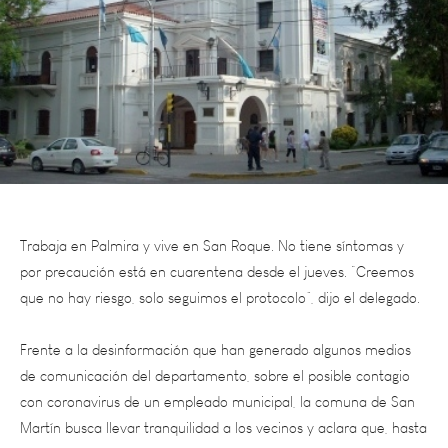
Trabaja en Palmira y vive en San Roque. No tiene síntomas y
por precaución está en cuarentena desde el jueves. “Creemos
que no hay riesgo, solo seguimos el protocolo”, dijo el delegado.
Frente a la desinformación que han generado algunos medios
de comunicación del departamento, sobre el posible contagio
con coronavirus de un empleado municipal, la comuna de San
Martín busca llevar tranquilidad a los vecinos y aclara que, hasta
el momento, el departamento se mantiene sin casos positivos.
Dicho esto y cumpliendo con el protocolo sanitario vigente, un