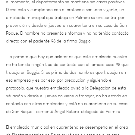
empleado municipal que trabaja en Palmira se encuentra, por
prevención y desde el jueves, en cuarentena en su casa de San
Roque. El hombre no presenta síntomas y no ha tenido contacto
directo con el paciente 98 de la firma Baggio.
“Lo primero que hay que aclarar es que este empleado nuestro
no ha tenido ningún tipo de contacto con el famoso caso 98 que
trabaja en Baggio. Sí es primo de dos hombres que trabajan en
esa empresa y es por eso, por precaución y siguiendo el
protocolo, que nuestro empleado avisó a la Delegación de esta
situación y desde el jueves no viene a trabajar, no ha estado en
contacto con otros empleados y está en cuarentena en su casa
de San Roque”, comentó Ángel Botero, delegado de Palmira.
El empleado municipal en cuarentena se desempeña en el área
de Electromecánica de Palmira y tiene su casa en el mismo
predio en donde viven dos primos suyos que trabajan en Baggio.