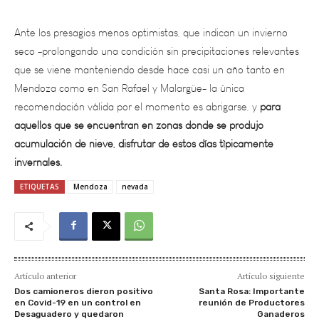
Ante los presagios menos optimistas, que indican un invierno
seco -prolongando una condición sin precipitaciones relevantes
que se viene manteniendo desde hace casi un año tanto en
Mendoza como en San Rafael y Malargüe- la única
recomendación válida por el momento es abrigarse, y
para
aquellos que se encuentran en zonas donde se produjo
acumulación de nieve, disfrutar de estos días tìpicamente
invernales.
ETIQUETAS
Mendoza
nevada
Artículo anterior
Artículo siguiente
Dos camioneros dieron positivo
Santa Rosa: Importante
en Covid-19 en un control en
reunión de Productores
Desaguadero y quedaron
Ganaderos