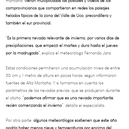
helados típicos de la zona del Valle de Uco, precordillera y
también el sur provincial.
“Es la primera nevada relevante de invierno, por varios días de
precipitaciones, que empezó el martes y dura hasta el jueves
por la madrugada”,
explica el meteorólogo Fernando Jara.
Estas condiciones permitieron una acumulación nívea de entre
50 cm y 1 metro de altura en pocas horas, según informaron
fuentes de Alta Montaña. Y si tomamos en cuenta los
parámetros de las nevadas previas, que se produjeron durante
el otoño,
“podemos afirmar que es una nevada importante,
recién comenzando el invierno”
, detalla el especialista.
Por otra parte,
algunos meteorólogos sostienen que este año
podría haber menos nieve y temperaturas por encima del
promedio normal para esta época invernal,
ya que mayo fue un