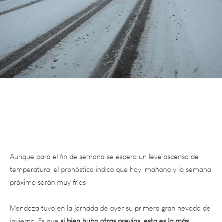
Aunque para el fin de semana se espera un leve ascenso de
temperatura, el pronóstico indica que hoy, mañana y la semana
próxima serán muy frías
Mendoza tuvo en la jornada de ayer su primera gran nevada de
invierno. Es que
si bien hubo otras previas, esta es la más
importante en cuanto a acumulación nívea, dadas las