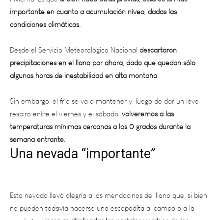
condiciones climáticas.
Desde el Servicio Meteorológico Nacional
descartaron
precipitaciones en el llano por ahora, dado que quedan sólo
algunas horas de inestabilidad en alta montaña.
Sin embargo, el frío se va a mantener y, luego de dar un leve
respiro entre el viernes y el sábado,
volveremos a las
temperaturas mínimas cercanas a los 0 grados durante la
semana entrante.
Una nevada “importante”
Esta nevada llevó alegría a los mendocinos del llano que, si bien
no pueden todavía hacerse una escapadita al campo o a la
montaña,
vieron multiplicadas las postales y videos de los
comprovincianos que compartieron en redes los paisajes