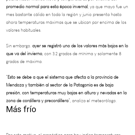
mes bastante cálido en toda la región y junio presenta hasta
ahora temperaturas máximas que se ubican por encima de los
valores habituales.
Sin embargo,
ayer se registró uno de los valores más bajos en lo
que va del invierno,
con 3,2 grados de mínima y solamente 8
grados de máxima.
“Esto se debe a que el sistema que afecta a la provincia de
Mendoza y también al sector de la Patagonia es de baja
presión, con temperaturas muy bajas en altura y nevadas en la
zona de cordillera y precordillera”,
analiza el meteorólogo.
Más frío
Por este motivo, el pronóstico para hoy indica temperaturas
bajas y precipitaciones aisladas, pero
“con nubosidad en