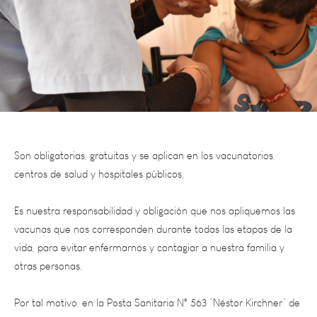
Son obligatorias, gratuitas y se aplican en los vacunatorios,
centros de salud y hospitales públicos.
Es nuestra responsabilidad y obligación que nos apliquemos las
vacunas que nos corresponden durante todas las etapas de la
vida, para evitar enfermarnos y contagiar a nuestra familia y
otras personas.
Por tal motivo, en la Posta Sanitaria N° 563 “Néstor Kirchner” de
Catitas Viejas se realizó la vacunación escolar a niños de 5 y 11
años de edad, que no pudieron ser vacunados en la Escuela