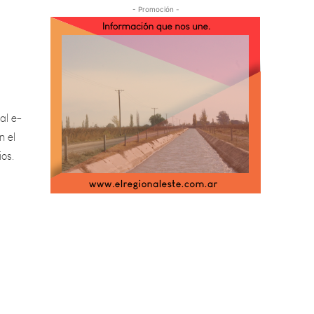
- Promoción -
al e-
n el
ios.