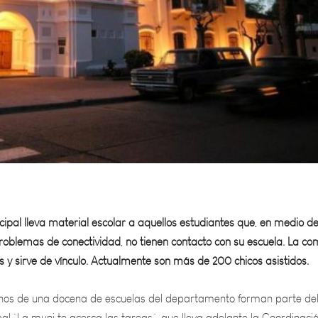
pal lleva material escolar a aquellos estudiantes que, en medio de
oblemas de conectividad, no tienen contacto con su escuela. La c
 y sirve de vínculo. Actualmente son más de 200 chicos asistidos.
os de una docena de escuelas del departamento forman parte de
l “La muni te acerca las tareas”, que lleva adelante la Coordinaci
stá destinado a estudiantes del departamento que no poseen