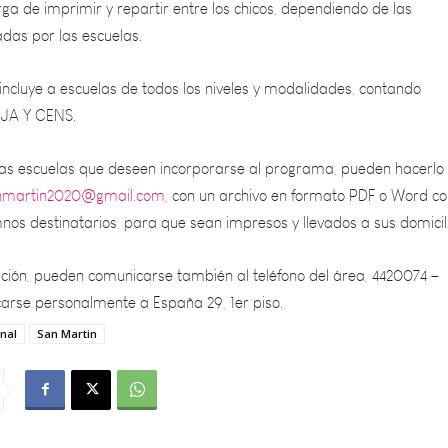
incluye a escuelas de todos los niveles y modalidades, contando
BJA Y CENS.
s escuelas que deseen incorporarse al programa, pueden hacerlo 
nmartin2020@gmail.com
, con un archivo en formato PDF o Word co
mnos destinatarios, para que sean impresos y llevados a sus domicil
ión, pueden comunicarse también al teléfono del área, 4420074 –
rcarse personalmente a España 29, 1er piso.
nal
San Martin