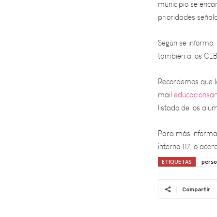
Según se informó, 
también a los CE
Recordemos que la
mail
educacionsa
listado de los alu
Para más informac
interno 117, o ace
ETIQUETAS
perso
Compartir