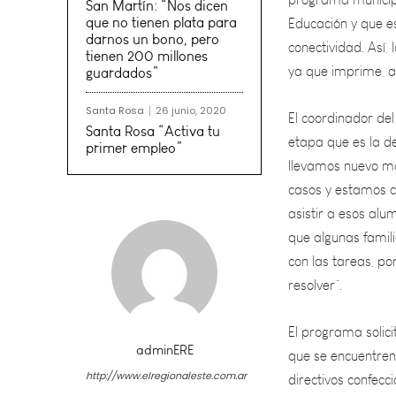
conectividad. Así,
San Martín: “Nos dicen
ya que imprime, ac
que no tienen plata para
darnos un bono, pero
El coordinador de
tienen 200 millones
guardados”
etapa que es la de
llevamos nuevo ma
Santa Rosa
26 junio, 2020
casos y estamos c
Santa Rosa “Activa tu
primer empleo”
asistir a esos alu
que algunas famil
con las tareas, po
resolver”.
El programa solici
que se encuentren 
directivos confecc
municipio se encar
adminERE
prioridades señala
http://www.elregionaleste.com.ar