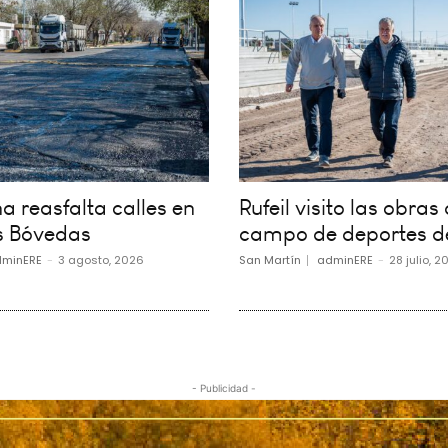
 reasfalta calles en
Rufeil visito las obras 
s Bóvedas
campo de deportes d
minERE
-
3 agosto, 2026
San Martín
adminERE
-
28 julio, 2
- Publicidad -