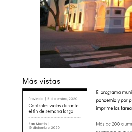
El programa munici
Más vistas
pandemia y por pr
imprime las tareas
Provincia
5 diciembre, 2020
Más de 200 alumn
Controles viales durante
programa municipa
el fin de semana largo
Educación y que e
San Martín
19 diciembre, 2020