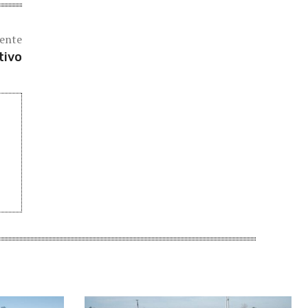
iente
tivo