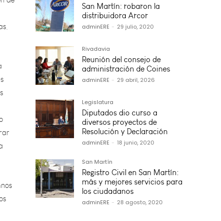
as,
San Martín: robaron la
distribuidora Arcor
adminERE
-
29 julio, 2020
a
es
Rivadavia
os
Reunión del consejo de
administración de Coines
adminERE
-
29 abril, 2026
o
rar
Legislatura
a
Diputados dio curso a
diversos proyectos de
Resolución y Declaración
adminERE
-
18 junio, 2020
mnos
San Martín
os
Registro Civil en San Martín:
más y mejores servicios para
los ciudadanos
adminERE
-
28 agosto, 2020