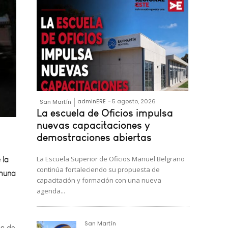
adminERE
-
5 agosto, 2026
San Martín
La escuela de Oficios impulsa
 la
nuevas capacitaciones y
demostraciones abiertas
omuna
La Escuela Superior de Oficios Manuel Belgrano
continúa fortaleciendo su propuesta de
l
capacitación y formación con una nueva
ón de
agenda...
San Martín