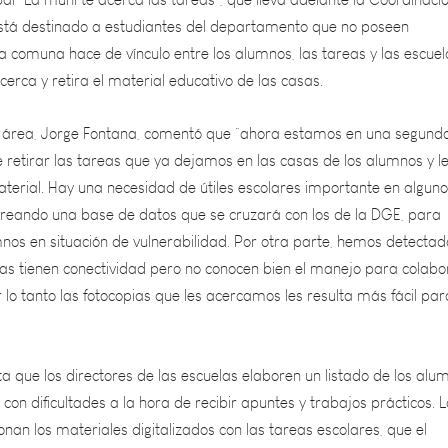
 la comuna hace de vínculo entre los alumnos, las tareas y las escuel
erca y retira el material educativo de las casas.
l área, Jorge Fontana, comentó que “ahora estamos en una segund
 retirar las tareas que ya dejamos en las casas de los alumnos y l
terial. Hay una necesidad de útiles escolares importante en algun
reando una base de datos que se cruzará con los de la DGE, para
mnos en situación de vulnerabilidad. Por otra parte, hemos detectad
ias tienen conectividad pero no conocen bien el manejo para colabo
r lo tanto las fotocopias que les acercamos les resulta más fácil par
ta que los directores de las escuelas elaboren un listado de los alu
con dificultades a la hora de recibir apuntes y trabajos prácticos. L
ionan los materiales digitalizados con las tareas escolares, que el
ga de imprimir y repartir entre los chicos, dependiendo de las
das por las escuelas.