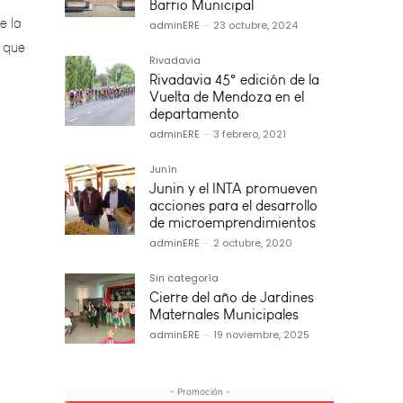
ó que
Barrio Municipal
adminERE
-
23 octubre, 2024
Rivadavia
Rivadavia 45° edición de la
Vuelta de Mendoza en el
departamento
adminERE
-
3 febrero, 2021
Junín
Junin y el INTA promueven
acciones para el desarrollo
de microemprendimientos
adminERE
-
2 octubre, 2020
Sin categoría
Cierre del año de Jardines
Maternales Municipales
adminERE
-
19 noviembre, 2025
- Promoción -