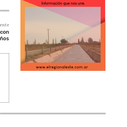
iente
 con
años