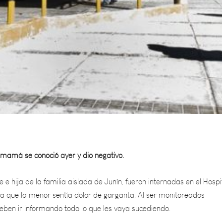
 mamá se conoció ayer y dio negativo.
 e hija de la familia aislada de Junín, fueron internadas en el Hospi
a que la menor sentía dolor de garganta. Al ser monitoreados
ben ir informando todo lo que les vaya sucediendo.
n se las derivó al Perrupato y se hisoparon a ambas. El resultado d