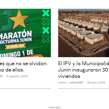
s que no se olvidan.
El IPV y la Municipali
a de ellas.
Junín inauguraron 30
viviendas
RE
-
6 agosto, 2026
Junín
adminERE
-
28 julio, 2026
- Publicidad -