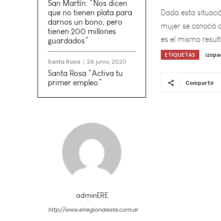
mujer se conoció a
San Martín: “Nos dicen
es el mismo resul
que no tienen plata para
darnos un bono, pero
tienen 200 millones
guardados”
ETIQUETAS
izopa
Santa Rosa
26 junio, 2020
Santa Rosa “Activa tu
primer empleo”
Compartir
adminERE
http://www.elregionaleste.com.ar