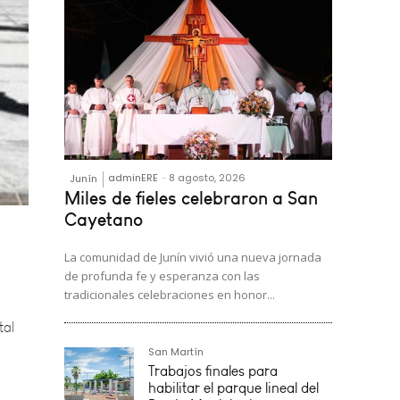
adminERE
-
8 agosto, 2026
Junín
Miles de fieles celebraron a San
Cayetano
La comunidad de Junín vivió una nueva jornada
tal
de profunda fe y esperanza con las
tradicionales celebraciones en honor...
San Martín
e la
Trabajos finales para
habilitar el parque lineal del