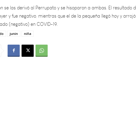
yer y fue negativo, mientras que el de la pequeña llegó hoy y arroj
tado (negativo) en COVID-19.
do
junin
niña