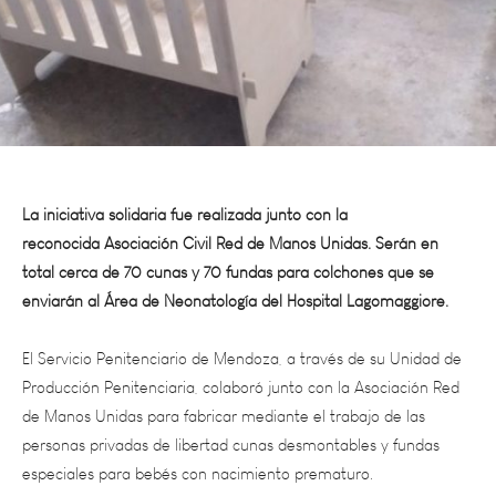
La iniciativa solidaria fue realizada junto con la
reconocida Asociación Civil Red de Manos Unidas. Serán en
total cerca de 70 cunas y 70 fundas para colchones que se
enviarán al Área de Neonatología del Hospital Lagomaggiore.
El Servicio Penitenciario de Mendoza, a través de su Unidad de
Producción Penitenciaria, colaboró junto con la Asociación Red
de Manos Unidas para fabricar mediante el trabajo de las
personas privadas de libertad cunas desmontables y fundas
especiales para bebés con nacimiento prematuro.
En el marco de la pandemia de COVID-19, los talleres de