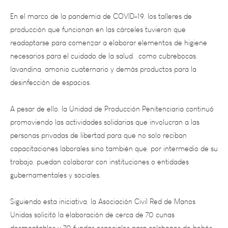
producción que funcionan en las cárceles tuvieron que
readaptarse para comenzar a elaborar elementos de higiene
necesarios para el cuidado de la salud, como cubrebocas,
lavandina, amonio cuaternario y demás productos para la
desinfección de espacios.
A pesar de ello, la Unidad de Producción Penitenciaria continuó
promoviendo las actividades solidarias que involucran a las
personas privadas de libertad para que no solo reciban
capacitaciones laborales sino también que, por intermedio de su
trabajo, puedan colaborar con instituciones o entidades
gubernamentales y sociales.
Siguiendo esta iniciativa, la Asociación Civil Red de Manos
Unidas solicitó la elaboración de cerca de 70 cunas
desmontables y 70 fundas especiales para colchones de bebés
que hayan nacido en partos prematuros. Esta resultó además