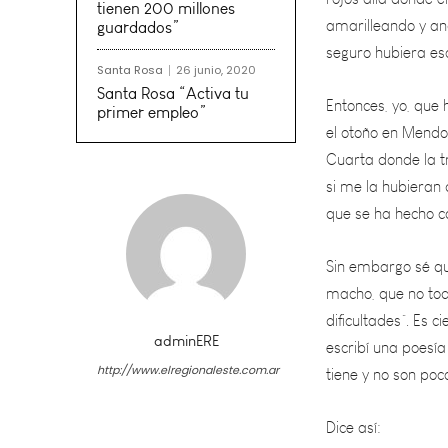
seguro hubiera es
tienen 200 millones
guardados”
Entonces, yo, que 
el otoño en Mendoz
Santa Rosa
26 junio, 2020
Cuarta donde la tr
Santa Rosa “Activa tu
primer empleo”
si me la hubieran
que se ha hecho ca
Sin embargo sé qu
macho, que no todo
dificultades”. Es c
escribí una poesía
tiene y no son poc
adminERE
Dice así:
http://www.elregionaleste.com.ar
“Después de un ve
estación ansiada p