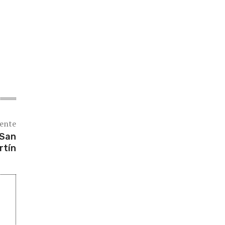
iente
 San
rtín