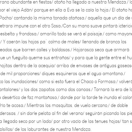
el Pocho/ cantando la misma tonada otoñosa,/ aquella que un día de
etrara impune con el otro Sosa./Con su mano suave pintará icterici
 esbelta y frondosa,/ amarillo todo se verá el paisaje,/ como mayo
./ Y caerán las hojas pa´ colmo de males/ llenando de bronca los
eados que barren calles y baldosas./ Hojarasca seca que armará
e un fueguito queme sus entrañas/ y para que la gente entre el h
hojitas dentro de la acequia/ arriba de envases de antiguas gaseos
e mil proporciones/ diques esquineros que el agua amontona./
o las inundaciones/ como si esto fuera el Chaco o Formosa,/ volver
ntalones/ y los dos zapatos como dos canoas./ Tornará la era de l
ma desértico de faz montañosa,/ donde por la tarde te inunda el calor
río te acosa./ Mientras los mosquitos, de vuelo cercano,/ de doble
erosas, / sin darle pelota al fin del verano/ seguirán picando las pi
 llegado seco por un lado/ por otro vacío de las tenues hojas/ tan 
olsillos/ de los laburantes de nuestra Mendoza.