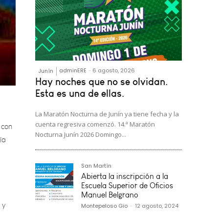
adminERE
-
6 agosto, 2026
Junín
Hay noches que no se olvidan.
 con
Esta es una de ellas.
ía
La Maratón Nocturna de Junín ya tiene fecha y la
cuenta regresiva comenzó. 14.ª Maratón
Nocturna Junín 2026 Domingo...
San Martín
 y
Abierta la inscripción a la
Escuela Superior de Oficios
Manuel Belgrano
erca,
Montepeloso Gio
-
12 agosto, 2024