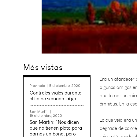
Era un atardecer d
Más vistas
algunos amigos en 
que tomar un micr
ómnibus. En la es
Provincia
5 diciembre, 2020
Controles viales durante
Lo que veía era un
el fin de semana largo
degradé de colores
San Martín
rojos allá donde e
19 diciembre, 2020
San Martín: “Nos dicen
amarilleando y and
que no tienen plata para
darnos un bono, pero