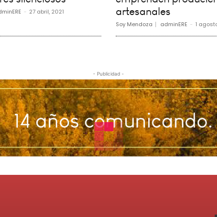
artesanales
dminERE
-
27 abril, 2021
Soy Mendoza
adminERE
-
1 agost
- Publicidad -