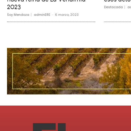
2023
Destacada
a
Soy Mendoza
adminERE
-
6 marzo, 2023