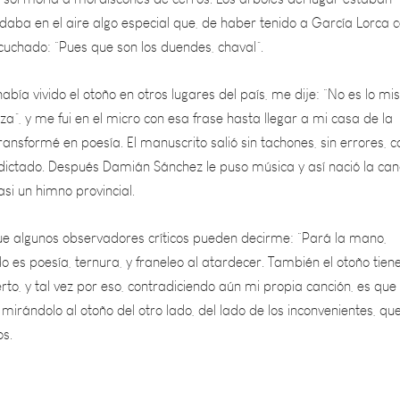
cuchado: “Pues que son los duendes, chaval”.
había vivido el otoño en otros lugares del país, me dije: “No es lo m
a”, y me fui en el micro con esa frase hasta llegar a mi casa de la
ansformé en poesía. El manuscrito salió sin tachones, sin errores, 
 dictado. Después Damián Sánchez le puso música y así nació la can
si un himno provincial.
e algunos observadores críticos pueden decirme: “Pará la mano,
 es poesía, ternura, y franeleo al atardecer. También el otoño tien
ierto, y tal vez por eso, contradiciendo aún mi propia canción, es que
 mirándolo al otoño del otro lado, del lado de los inconvenientes, que
os.
rano abundante en fiestas/ otoño ha llegado a nuestra Mendoza,/ l
or el viejo Adán/ porque en ella a Eva se la caía la hoja./ El otoño h