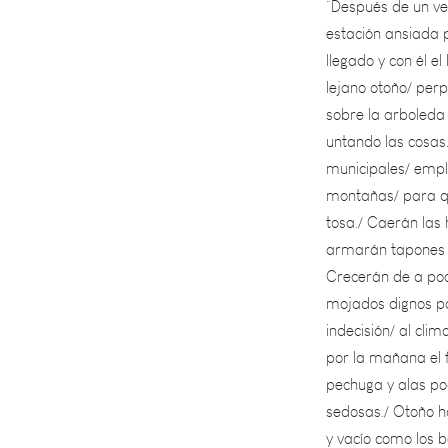
llegado y con él 
lejano otoño/ perp
sobre la arboleda
untando las cosas
municipales/ empl
montañas/ para qu
tosa./ Caerán las 
armarán tapones d
Crecerán de a poc
mojados dignos pa
indecisión/ al cli
por la mañana el f
pechuga y alas pod
sedosas./ Otoño ha
y vacío como los b