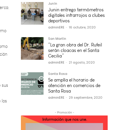
Junín
ismo
Junin entrego termómetros
digitales infrarrojos a clubes
deportivos
como
adminERE
-
16 octubre, 2020
ción
San Martín
“La gran obra del Dr. Rufeil
serán cloacas en el Santa
Cecilia”
adminERE
-
21 agosto, 2020
e sus
Santa Rosa
 los
Se amplía el horario de
atención en comercios de
Santa Rosa
adminERE
-
29 septiembre, 2020
a
- Promoción -
a