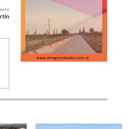
iente
rtín