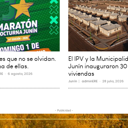
s que no se olvidan.
El IPV y la Municipali
a de ellas.
Junín inauguraron 30
viviendas
RE
-
6 agosto, 2026
Junín
adminERE
-
28 julio, 2026
- Publicidad -