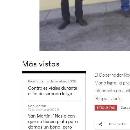
El Gobernador Rodo
Más vistas
Mario Isgro; la pre
intendente de Juní
Philipps, Junín.
Provincia
5 diciembre, 2020
Controles viales durante
el fin de semana largo
San Martín
ETIQUETAS
Casa
19 diciembre, 2020
San Martín: “Nos dicen
que no tienen plata para
Compartir
darnos un bono, pero