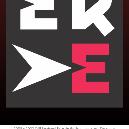
2009 - 2022 © El Regional Este de G4 Producciones | Derechos