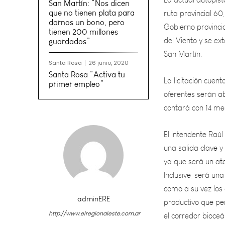
Gobierno provinci
San Martín: “Nos dicen
del Viento y se ex
que no tienen plata para
San Martín.
darnos un bono, pero
tienen 200 millones
guardados”
La licitación cuen
oferentes serán ab
Santa Rosa
26 junio, 2020
contará con 14 me
Santa Rosa “Activa tu
primer empleo”
El intendente Raú
una salida clave y
ya que será un ata
Inclusive, será un
como a su vez los
productivo que pe
el corredor bioceá
adminERE
En tanto, el gober
http://www.elregionaleste.com.ar