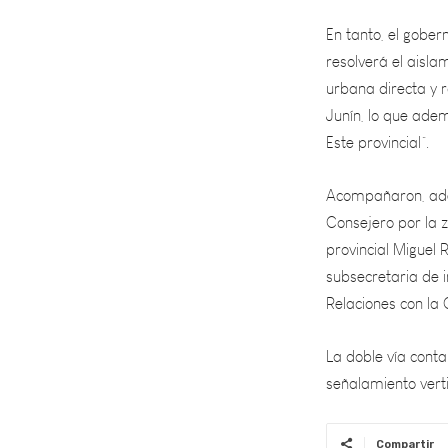
resolverá el aisla
urbana directa y 
Junín, lo que ade
Este provincial”.
Acompañaron, adem
Consejero por la z
provincial Miguel 
subsecretaria de in
Relaciones con l
La doble vía conta
señalamiento vertic
Compartir