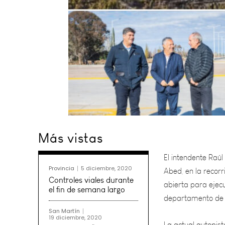
El intendente Raúl
Más vistas
Abed, en la recorr
abierta para ejecu
departamento de 
Provincia
5 diciembre, 2020
Controles viales durante
La actual autopis
el fin de semana largo
ruta provincial 60,
San Martín
19 diciembre, 2020