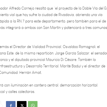
miento vial que hoy sufre la ciudad de Rivadavia, abriendo una vía
rápida a la RN 7 para este departamento, pero también para el de
más integrará a ambos con San Martín y potenciará a tres comunas
ás el Director de Vialidad Provincial, Osvaldoo Romagnoli, el
ona Este, de la misma repartición, Jorge García Salazar, el senado
Ronco y el diputado provincial Mauricio Di Césare. También la
fraestructura y Desarrollo Territorial, Marité Baduí y el director de
a Comunidad, Hernán Amat.
rá con iluminación en cantero central, demarcación horizontal,
al y calles colectoras.