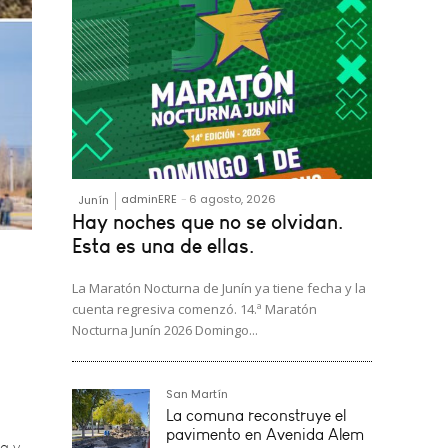
adminERE
-
6 agosto, 2026
Junín
Hay noches que no se olvidan.
Esta es una de ellas.
La Maratón Nocturna de Junín ya tiene fecha y la
cuenta regresiva comenzó. 14.ª Maratón
Nocturna Junín 2026 Domingo...
a y
San Martín
La comuna reconstruye el
pavimento en Avenida Alem