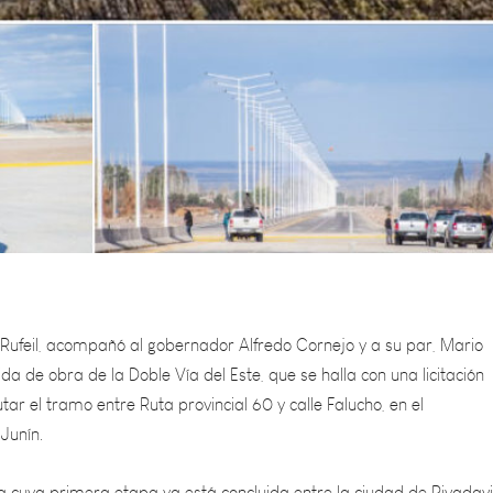
 Rufeil, acompañó al gobernador Alfredo Cornejo y a su par, Mario
ida de obra de la Doble Vía del Este, que se halla con una licitación
tar el tramo entre Ruta provincial 60 y calle Falucho, en el
Junín.
ta cuya primera etapa ya está concluida entre la ciudad de Rivadavi
 sobre calle Falucho, en la etapa a licitar, será financiada por el