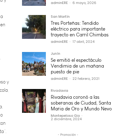
la
 en
adminERE
-
6 mayo, 2026
San Martín
Tres Porteñas: Tendido
eléctrico para importante
trayecto en Carril Chimbas
,
adminERE
-
17 abril, 2024
Junín
eso y
Se emitió el espectáculo
Vendimia de un mañana
cola,
puesto de pie
adminERE
-
22 febrero, 2021
a,
Rivadavia
no
Rivadavia coronó a las
con
soberanas de Ciudad, Santa
Maria de Oro y Mundo Nevo
ta”.
Montepeloso Gio
-
2 diciembre, 2024
ste
- Promoción -