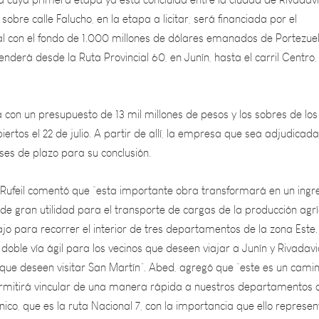
al con el fondo de 1.000 millones de dólares emanados de Portezue
tenderá desde la Ruta Provincial 60, en Junín, hasta el carril Centro,
ta con un presupuesto de 13 mil millones de pesos y los sobres de los
iertos el 22 de julio. A partir de allí, la empresa que sea adjudicada
ses de plazo para su conclusión.
l Rufeil comentó que “esta importante obra transformará en un ingr
 de gran utilidad para el transporte de cargas de la producción agrí
jo para recorrer el interior de tres departamentos de la zona Este.
a doble vía ágil para los vecinos que deseen viajar a Junín y Rivadavi
 que deseen visitar San Martín”. Abed, agregó que “este es un cami
rmitirá vincular de una manera rápida a nuestros departamentos 
nico, que es la ruta Nacional 7, con la importancia que ello represen
nador Alfredo Cornejo resaltó que “el proyecto de la Doble Vía del E