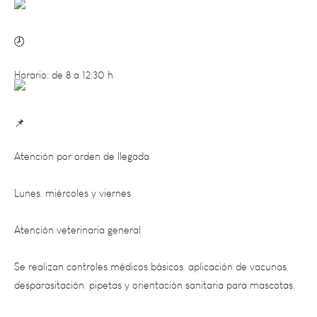
Horario: de 8 a 12:30 h
Atención por orden de llegada
Lunes, miércoles y viernes
Atención veterinaria general
Se realizan controles médicos básicos, aplicación de vacunas,
desparasitación, pipetas y orientación sanitaria para mascotas.
Martes y jueves