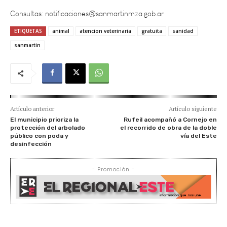
ETIQUETAS
animal
atencion veterinaria
gratuita
sanidad
sanmartin
Artículo anterior
Artículo siguiente
El municipio prioriza la
Rufeil acompañó a Cornejo en
protección del arbolado
el recorrido de obra de la doble
público con poda y
vía del Este
desinfección
- Promoción -