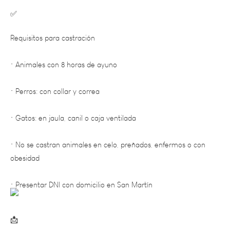
Requisitos para castración
• Animales con 8 horas de ayuno
• Perros: con collar y correa
• Gatos: en jaula, canil o caja ventilada
• No se castran animales en celo, preñados, enfermos o con
obesidad
• Presentar DNI con domicilio en San Martín
Consultas: notificaciones@sanmartinmza.gob.ar