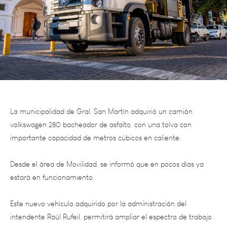
La municipalidad de Gral. San Martín adquirió un camión
volkswagen 280 bacheador de asfalto, con una tolva con
importante capacidad de metros cúbicos en caliente.
Desde el área de Movilidad, se informó que en pocos días ya
estará en funcionamiento.
Este nuevo vehículo adquirido por la administración del
intendente Raúl Rufeil, permitirá ampliar el espectro de trabajo
y de mejoras para la comunidad del departamento.