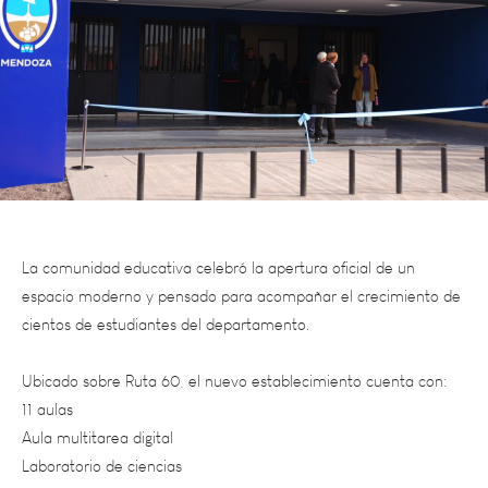
La comunidad educativa celebró la apertura oficial de un
espacio moderno y pensado para acompañar el crecimiento de
cientos de estudiantes del departamento.
Ubicado sobre Ruta 60, el nuevo establecimiento cuenta con:
11 aulas
Aula multitarea digital
Laboratorio de ciencias
SUM y playón deportivo
Espacios adaptados para personas con discapacidad