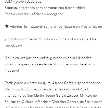
Paneles solares y eficiencia energética
Además, la institución suma la Tecnicatura en Programación
y Robótica, fortaleciendo la formación tecnológica en el Este
mendocino.
“La única vez que encuentro igualdad es en la educación
pública”, expresó el intendente Mario Abed durante el acto
inaugural.
Participaron del acto inaugural Alfredo Cornejo, gobernador de
Mendoza; Mario Abed, intendente de Junín; Raúl Rufeil,
intendente de San Martín; Tadeo García Zalazar, Ministro de
Educación, Cultura, Infancias y Dirección General de Escuelas de
la Provincia de Mendoza; Martín Kerchner, David Sáez y Natalia
Rabite, senadores provinciales; Ricardo Morcos, presidente del