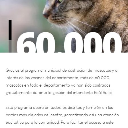
Gracias al programa municipal de castración de mascotas y al
interés de los vecinos del departamento, más de 60.000
mascotas en todo el departamento ya han sido castradas
gratuitamente durante la gestión del intendente Raúl Rufeil.
Este programa opera en todos los distritos y también en los
barrios más alejados del centro, garantizando así una atención
equitativa para la comunidad. Para facilitar el acceso a este
servicio, el Municipio ha implementado operativos móviles que
recorren los distritos, pero también cuenta con puestos fijos de