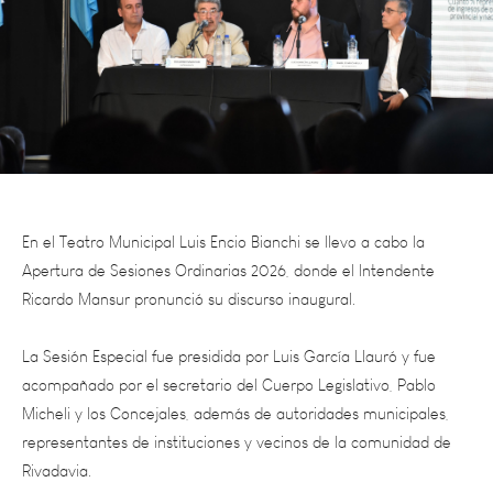
En el Teatro Municipal Luis Encio Bianchi se llevo a cabo la
Apertura de Sesiones Ordinarias 2026, donde el Intendente
Ricardo Mansur pronunció su discurso inaugural.
La Sesión Especial fue presidida por Luis García Llauró y fue
acompañado por el secretario del Cuerpo Legislativo, Pablo
Micheli y los Concejales, además de autoridades municipales,
representantes de instituciones y vecinos de la comunidad de
Rivadavia.