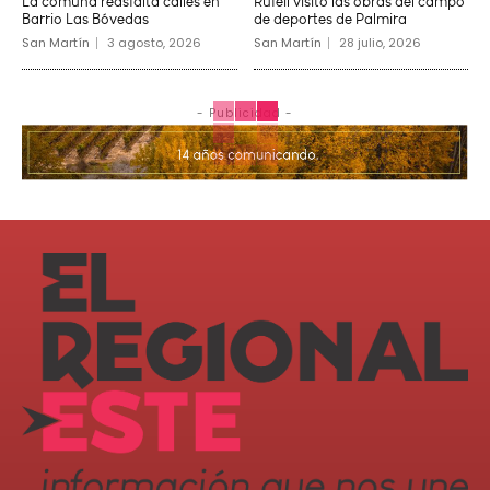
La comuna reasfalta calles en
Rufeil visito las obras del campo
Barrio Las Bóvedas
de deportes de Palmira
San Martín
3 agosto, 2026
San Martín
28 julio, 2026
- Publicidad -