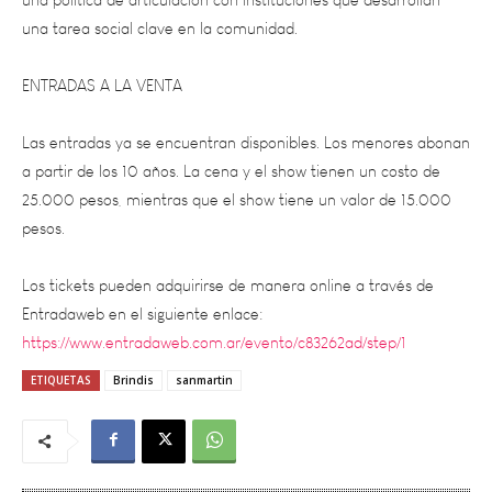
ENTRADAS A LA VENTA
Las entradas ya se encuentran disponibles. Los menores abonan
a partir de los 10 años. La cena y el show tienen un costo de
25.000 pesos, mientras que el show tiene un valor de 15.000
pesos.
Los tickets pueden adquirirse de manera online a través de
Entradaweb en el siguiente enlace:
https://www.entradaweb.com.ar/evento/c83262ad/step/1
ETIQUETAS
Brindis
sanmartin