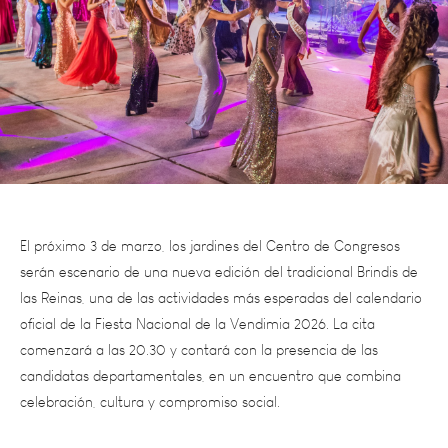
El próximo 3 de marzo, los jardines del Centro de Congresos
serán escenario de una nueva edición del tradicional Brindis de
las Reinas, una de las actividades más esperadas del calendario
oficial de la Fiesta Nacional de la Vendimia 2026. La cita
comenzará a las 20.30 y contará con la presencia de las
candidatas departamentales, en un encuentro que combina
celebración, cultura y compromiso social.
Como es habitual, el evento reunirá a las representantes
vendimiales en un entorno festivo que propone compartir una