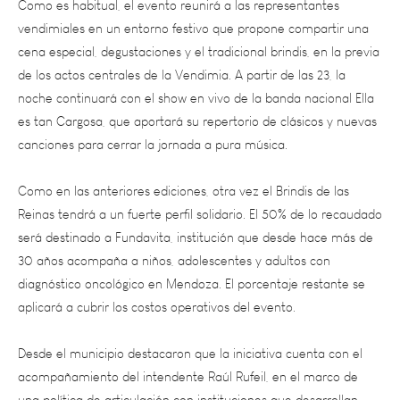
cena especial, degustaciones y el tradicional brindis, en la previa
de los actos centrales de la Vendimia. A partir de las 23, la
noche continuará con el show en vivo de la banda nacional Ella
es tan Cargosa, que aportará su repertorio de clásicos y nuevas
canciones para cerrar la jornada a pura música.
Como en las anteriores ediciones, otra vez el Brindis de las
Reinas tendrá a un fuerte perfil solidario. El 50% de lo recaudado
será destinado a Fundavita, institución que desde hace más de
30 años acompaña a niños, adolescentes y adultos con
diagnóstico oncológico en Mendoza. El porcentaje restante se
aplicará a cubrir los costos operativos del evento.
Desde el municipio destacaron que la iniciativa cuenta con el
acompañamiento del intendente Raúl Rufeil, en el marco de
una política de articulación con instituciones que desarrollan
una tarea social clave en la comunidad.