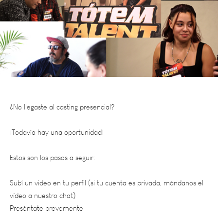
¿No llegaste al casting presencial?
¡Todavía hay una oportunidad!
Estos son los pasos a seguir:
Subí un video en tu perfil (si tu cuenta es privada, mándanos el
vídeo a nuestro chat)
Preséntate brevemente
Cantá un estribillo a capella
Etiquetá
@totemtalent.ok