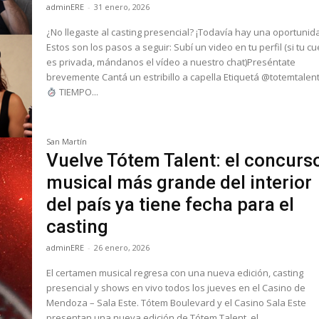
adminERE
-
31 enero, 2026
¿No llegaste al casting presencial? ¡Todavía hay una oportunidad!
Estos son los pasos a seguir: Subí un video en tu perfil (si tu cuenta
es privada, mándanos el vídeo a nuestro chat)Preséntate
brevemente Cantá un estribillo a capella Etiquetá @totemtalen
TIEMPO...
San Martín
Vuelve Tótem Talent: el concurs
musical más grande del interior
del país ya tiene fecha para el
casting
adminERE
-
26 enero, 2026
El certamen musical regresa con una nueva edición, casting
presencial y shows en vivo todos los jueves en el Casino de
Mendoza – Sala Este. Tótem Boulevard y el Casino Sala Este
presentan una nueva edición de Tótem Talent, el...