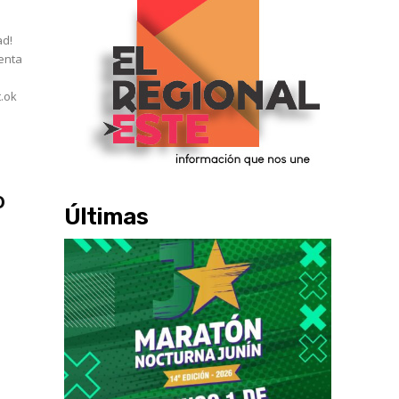
t.ok
o
Últimas