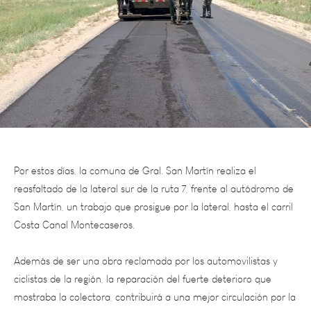
Por estos días, la comuna de Gral. San Martín realiza el
reasfaltado de la lateral sur de la ruta 7, frente al autódromo de
San Martín, un trabajo que prosigue por la lateral, hasta el carril
Costa Canal Montecaseros.
Además de ser una obra reclamada por los automovilistas y
ciclistas de la región, la reparación del fuerte deterioro que
mostraba la colectora, contribuirá a una mejor circulación por la
zona, del público que asista este fin de semana al Gran Premio
Coronación del Turismo Nacional (TN) y Turismo Carretera