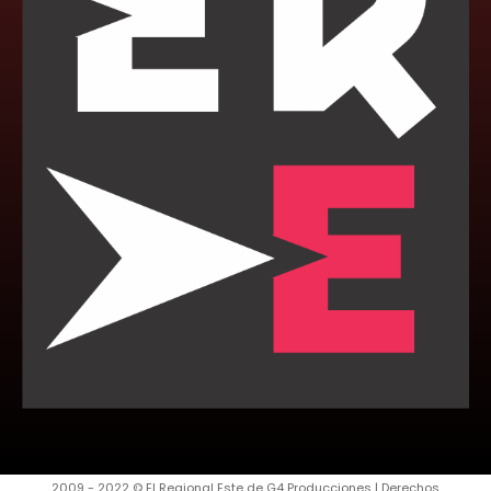
2009 - 2022 © El Regional Este de G4 Producciones | Derechos