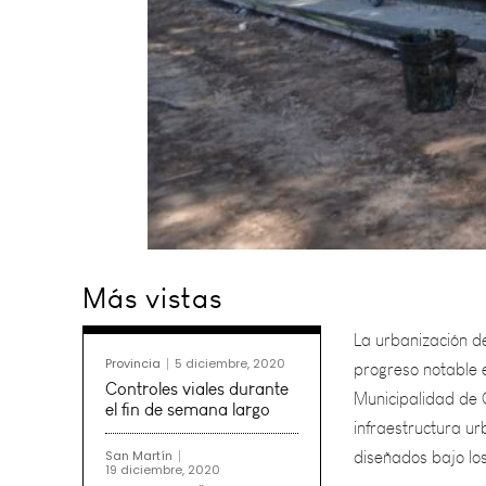
La urbanización de
Más vistas
progreso notable 
Municipalidad de G
infraestructura ur
Provincia
5 diciembre, 2020
diseñados bajo los
Controles viales durante
el fin de semana largo
Las tareas incluye
San Martín
19 diciembre, 2020