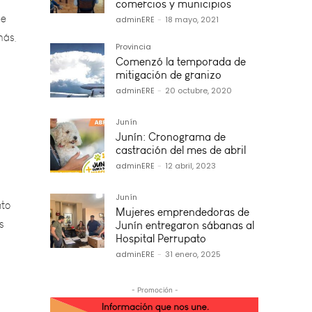
más,
comercios y municipios
adminERE
-
18 mayo, 2021
Provincia
Comenzó la temporada de
mitigación de granizo
adminERE
-
20 octubre, 2020
Junín
Junín: Cronograma de
castración del mes de abril
nto
adminERE
-
12 abril, 2023
s
Junín
Mujeres emprendedoras de
Junín entregaron sábanas al
Hospital Perrupato
adminERE
-
31 enero, 2025
- Promoción -