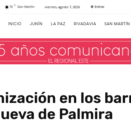
C
Entrar
15
San Martín
viernes, agosto 7, 2026
INICIO
JUNÍN
LA PAZ
RIVADAVIA
SAN MARTÍN
ización en los bar
 Nueva de Palmira