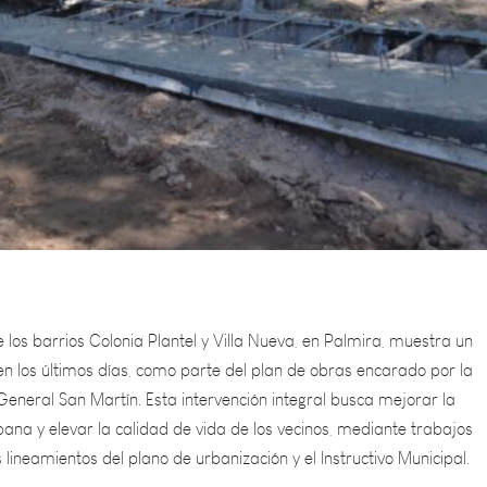
 los barrios Colonia Plantel y Villa Nueva, en Palmira, muestra un
en los últimos días, como parte del plan de obras encarado por la
eneral San Martín. Esta intervención integral busca mejorar la
bana y elevar la calidad de vida de los vecinos, mediante trabajos
 lineamientos del plano de urbanización y el Instructivo Municipal.
n la demolición y reconstrucción de puentes que, en muchos casos, 