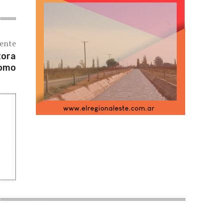
iente
tora
romo