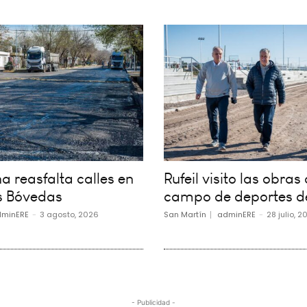
 reasfalta calles en
Rufeil visito las obras 
s Bóvedas
campo de deportes d
minERE
-
3 agosto, 2026
San Martín
adminERE
-
28 julio, 2
- Publicidad -