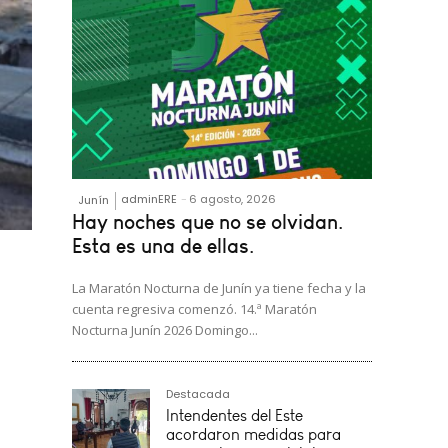
adminERE
-
6 agosto, 2026
Junín
Hay noches que no se olvidan.
Esta es una de ellas.
La Maratón Nocturna de Junín ya tiene fecha y la
cuenta regresiva comenzó. 14.ª Maratón
Nocturna Junín 2026 Domingo...
Destacada
se
Intendentes del Este
acordaron medidas para