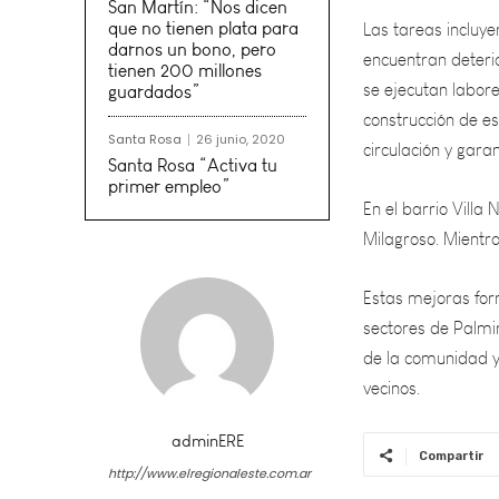
encuentran deter
San Martín: “Nos dicen
se ejecutan labore
que no tienen plata para
construcción de e
darnos un bono, pero
circulación y gara
tienen 200 millones
guardados”
En el barrio Villa
Santa Rosa
26 junio, 2020
Milagroso. Mientras
Santa Rosa “Activa tu
primer empleo”
Estas mejoras for
sectores de Palmi
de la comunidad y 
vecinos.
adminERE
Compartir
http://www.elregionaleste.com.ar