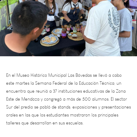
En el Museo Histórico Municipal Las Bóvedas se llevó a cabo
este martes la Semana Federal de la Educación Técnica, un
encuentro que reunió a 37 instituciones educativas de la Zona
Este de Mendoza y congregó a más de 500 alumnos. El sector
Sur del predio se pobló de stands, exposiciones y presentaciones
orales en las que los estudiantes mostraron los principales
talleres que desarrollan en sus escuelas.
El evento fue organizado por la Dirección de Educación Técnica
y Trabajo de la Dirección General de Escuelas (DGE), con el