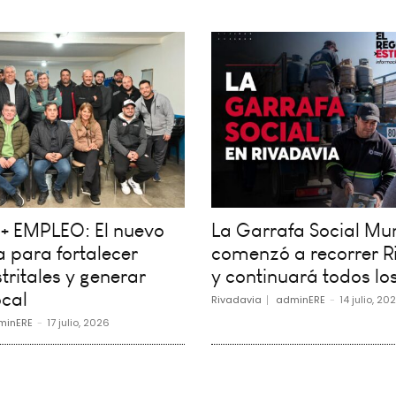
+ EMPLEO: El nuevo
La Garrafa Social Mun
 para fortalecer
comenzó a recorrer R
tritales y generar
y continuará todos los
cal
Rivadavia
adminERE
-
14 julio, 20
minERE
-
17 julio, 2026