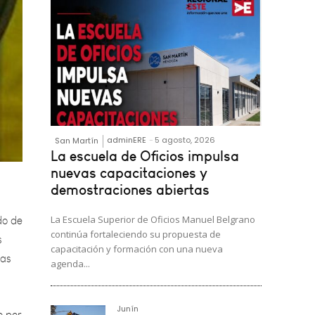
adminERE
-
5 agosto, 2026
San Martín
La escuela de Oficios impulsa
do de
nuevas capacitaciones y
demostraciones abiertas
s
jas
La Escuela Superior de Oficios Manuel Belgrano
continúa fortaleciendo su propuesta de
capacitación y formación con una nueva
o por
agenda...
Junín