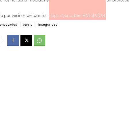
o por vecinos del barrio:
https://youtu.be/nHMhtL9D34I
convocados
barrio
inseguridad