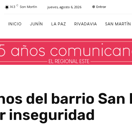
C
Entrar
14.3
San Martín
jueves, agosto 6, 2026
INICIO
JUNÍN
LA PAZ
RIVADAVIA
SAN MARTÍN
nos del barrio San 
r inseguridad