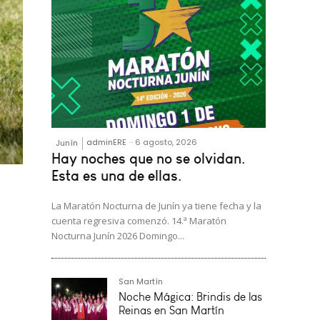
adminERE
-
6 agosto, 2026
Junín
Hay noches que no se olvidan.
Esta es una de ellas.
La Maratón Nocturna de Junín ya tiene fecha y la
cuenta regresiva comenzó. 14.ª Maratón
Nocturna Junín 2026 Domingo...
San Martín
nidad
Noche Mágica: Brindis de las
Reinas en San Martín