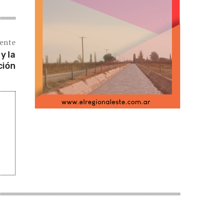
iente
y la
ción