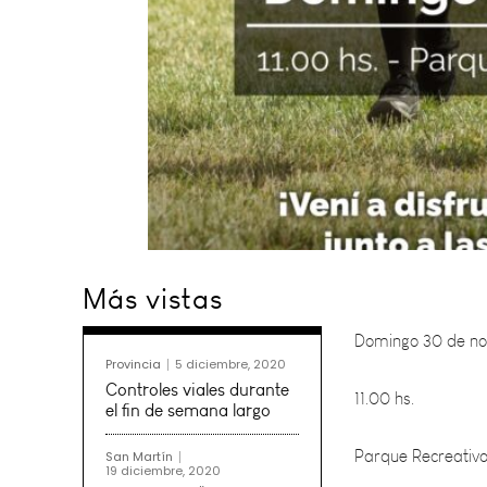
Domingo 30 de n
Más vistas
11.00 hs.
Provincia
5 diciembre, 2020
Parque Recreativo
Controles viales durante
el fin de semana largo
¡Vení a disfrutar d
San Martín
19 diciembre, 2020