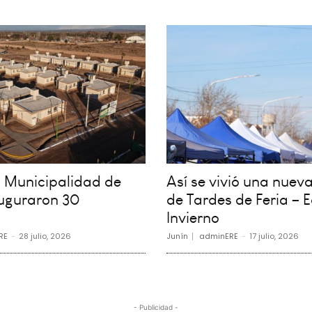
la Municipalidad de
Así se vivió una nueva
auguraron 30
de Tardes de Feria – E
Invierno
RE
-
28 julio, 2026
Junín
adminERE
-
17 julio, 2026
- Publicidad -